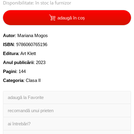
Disponibilitate:
în stoc la furnizor
adaugă în coș
Autor
:
Mariana Mogos
ISBN
:
9786060765196
Editura
:
Art Klett
Anul publicării
:
2023
Pagini
:
144
Categoria
:
Clasa II
adaugă la Favorite
recomandă unui prieten
ai întrebări?