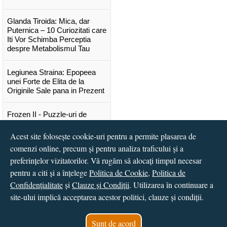
Glanda Tiroida: Mica, dar
Puternica – 10 Curiozitati care
Iti Vor Schimba Perceptia
despre Metabolismul Tau
Legiunea Straina: Epopeea
unei Forte de Elita de la
Originile Sale pana in Prezent
Frozen II - Puzzle-uri de
poveste
Acest site folosește cookie-uri pentru a permite plasarea de
Lansare "Portocalele verzi" de
comenzi online, precum și pentru analiza traficului și a
Vitali Cipileaga
preferințelor vizitatorilor. Vă rugăm să alocați timpul necesar
pentru a citi și a înțelege
Politica de Cookie
,
Politica de
...toate știrile
Confidențialitate
și
Clauze și Condiții
. Utilizarea în continuare a
site-ului implică acceptarea acestor politici, clauze și condiții.
© 2016 - 2026
S.C. CCN Books SRL
Magazin online
creat de
Vital Soft
Sunt de acord