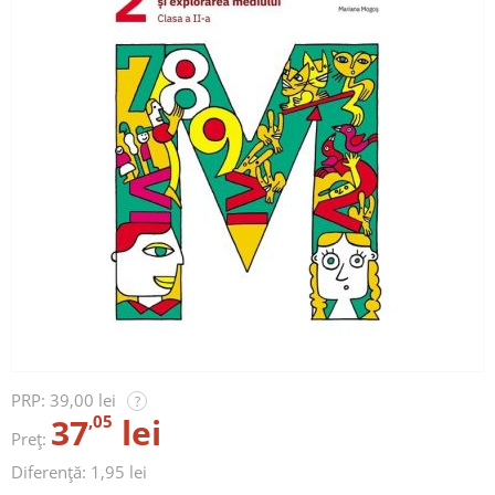
PRP:
39,00 lei
?
37
,05
lei
Preț:
Diferență: 1,95 lei