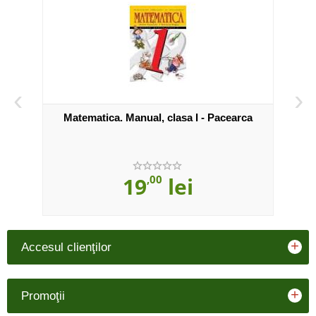
‹
›
 a IV-
Matematica. Manual, clasa I - Pacearca
Ma
19
,00
lei
+
Accesul clienţilor
+
Promoţii