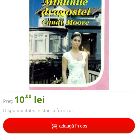
10
,00
lei
Preț:
Disponibilitate:
în stoc la furnizor
adaugă în coș