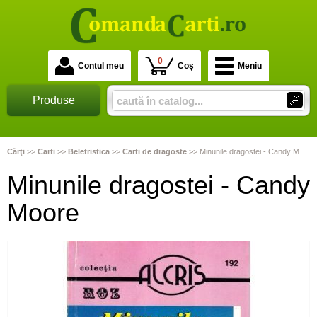
0
Contul meu
Coș
Meniu
Produse
Cărţi
>>
Carti
>>
Beletristica
>>
Carti de dragoste
>>
Minunile dragostei - Candy Moore
Minunile dragostei - Candy
Moore