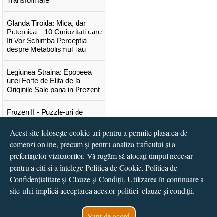
Transformare
Glanda Tiroida: Mica, dar
Puternica – 10 Curiozitati care
Iti Vor Schimba Perceptia
despre Metabolismul Tau
Legiunea Straina: Epopeea
unei Forte de Elita de la
Originile Sale pana in Prezent
Frozen II - Puzzle-uri de
poveste
Acest site folosește cookie-uri pentru a permite plasarea de
comenzi online, precum și pentru analiza traficului și a
Lansare "Portocalele verzi" de
Vitali Cipileaga
preferințelor vizitatorilor. Vă rugăm să alocați timpul necesar
pentru a citi și a înțelege
Politica de Cookie
,
Politica de
...toate știrile
Confidențialitate
și
Clauze și Condiții
. Utilizarea în continuare a
site-ului implică acceptarea acestor politici, clauze și condiții.
© 2016 - 2026
S.C. CCN Books SRL
Magazin online
creat de
Vital Soft
Sunt de acord