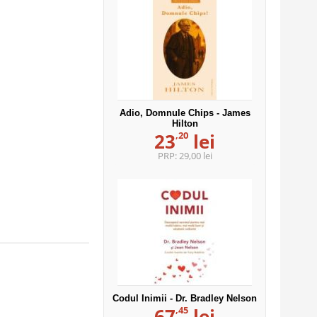
Adio, Domnule Chips - James
Hilton
,20
23
lei
PRP:
29,00 lei
Codul Inimii - Dr. Bradley Nelson
,45
67
lei