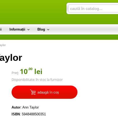
i
Informații
Blog
aylor
aylor
,00
10
lei
Preț:
Disponibilitate:
în stoc la furnizor
adaugă în coș
Autor
:
Ann Taylor
ISBN
:
5948488500351