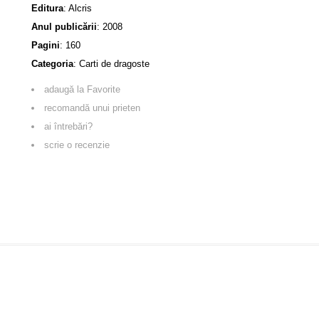
Editura
:
Alcris
Anul publicării
:
2008
Pagini
:
160
Categoria
:
Carti de dragoste
adaugă la Favorite
recomandă unui prieten
ai întrebări?
scrie o recenzie