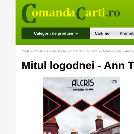
Categorii de produse
Cărţi noi
Promoţi
Cărţi
>>
Carti
>>
Beletristica
>>
Carti de dragoste
>>
Mitul logodnei - Ann T
Mitul logodnei - Ann T