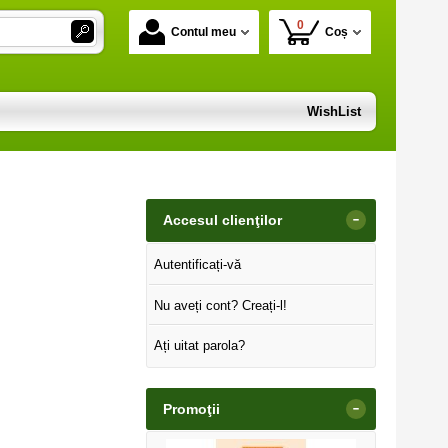
0
Contul meu
Coș
WishList
-
Accesul clienţilor
Autentificați-vă
Nu aveți cont? Creați-l!
Ați uitat parola?
-
Promoţii