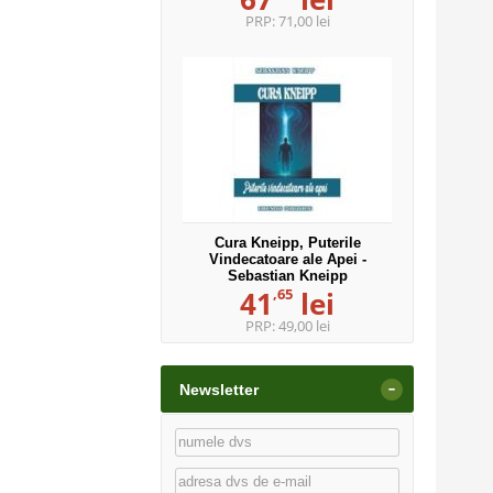
PRP:
71,00 lei
Cura Kneipp, Puterile
Vindecatoare ale Apei -
Sebastian Kneipp
,65
41
lei
PRP:
49,00 lei
-
Newsletter