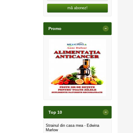
mă abonez!
-
Promo
-
Top 10
Strainul din casa mea - Edwina
Marlow