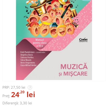
PRP:
27,50 lei
?
24
,20
lei
Preț:
Diferență: 3,30 lei