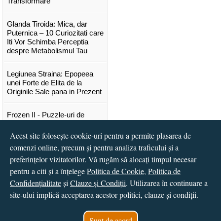
Transformare
Glanda Tiroida: Mica, dar
Puternica – 10 Curiozitati care
Iti Vor Schimba Perceptia
despre Metabolismul Tau
Legiunea Straina: Epopeea
unei Forte de Elita de la
Originile Sale pana in Prezent
Frozen II - Puzzle-uri de
poveste
Acest site folosește cookie-uri pentru a permite plasarea de
comenzi online, precum și pentru analiza traficului și a
Lansare "Portocalele verzi" de
Vitali Cipileaga
preferințelor vizitatorilor. Vă rugăm să alocați timpul necesar
pentru a citi și a înțelege
Politica de Cookie
,
Politica de
...toate știrile
Confidențialitate
și
Clauze și Condiții
. Utilizarea în continuare a
site-ului implică acceptarea acestor politici, clauze și condiții.
© 2016 - 2026
S.C. CCN Books SRL
Magazin online
creat de
Vital Soft
Sunt de acord