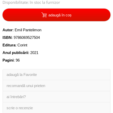
Disponibilitate:
în stoc la furnizor
adaugă în coș
Autor
:
Emil Pantelimon
ISBN
:
9786069527504
Editura
:
Corint
Anul publicării
:
2021
Pagini
:
96
adaugă la Favorite
recomandă unui prieten
ai întrebări?
scrie o recenzie