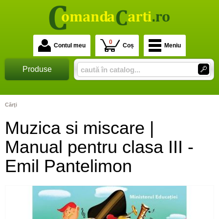
0
Contul meu
Coș
Meniu
Produse
Cărţi
Muzica si miscare |
Manual pentru clasa III -
Emil Pantelimon