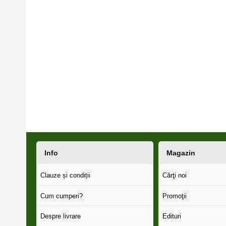
Info
Magazin
Clauze și condiții
Cărţi noi
Cum cumperi?
Promoţii
Despre livrare
Edituri