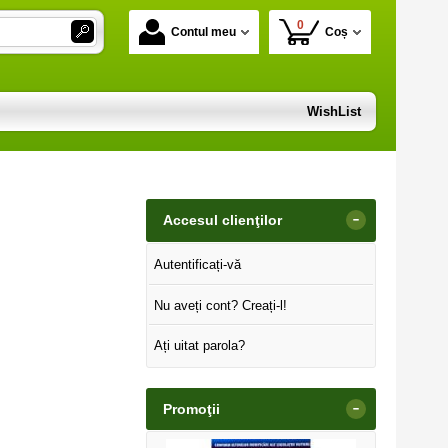
0
Contul meu
Coș
WishList
-
Accesul clienţilor
Autentificați-vă
Nu aveți cont? Creați-l!
Ați uitat parola?
-
Promoţii