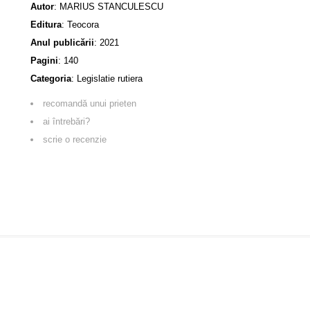
Autor
:
MARIUS STANCULESCU
Editura
:
Teocora
Anul publicării
:
2021
Pagini
:
140
Categoria
:
Legislatie rutiera
recomandă unui prieten
ai întrebări?
scrie o recenzie