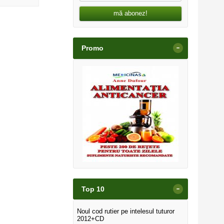
mă abonez!
-
Promo
-
Top 10
Noul cod rutier pe intelesul tuturor
2012+CD