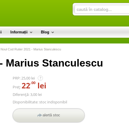
i
Informații
Blog
>
Noul Cod Rutier 2021 - Marius Stanculescu
- Marius Stanculescu
PRP:
25,00 lei
?
,00
22
lei
Preț:
Diferență: 3,00 lei
Disponibilitate:
stoc indisponibil
alertă stoc