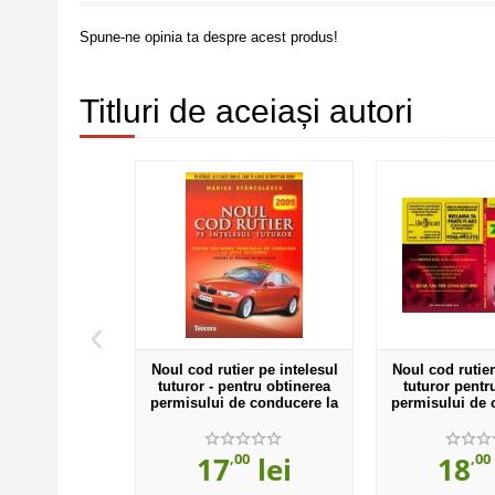
Spune-ne opinia ta despre acest produs!
Titluri de aceiași autori
‹
er pe intelesul
Noul cod rutier pe intelesul
Noul cod rutier
tru obtinerea
tuturor - pentru obtinerea
tuturor pentr
e conducere la
permisului de conducere la
permisului de 
ie 2013 + CD cu
orice categorie
orice catego
de in...
00
,00
,00
lei
17
lei
18