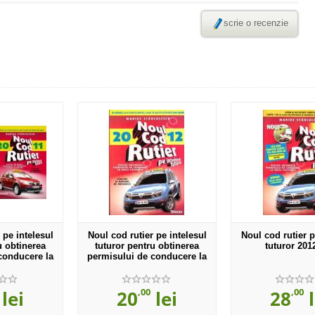
scrie o recenzie
 pe intelesul
Noul cod rutier pe intelesul
Noul cod rutier p
u obtinerea
tuturor pentru obtinerea
tuturor 20
conducere la
permisului de conducere la
rie - 2011
orice categorie - 2012
,00
,00
lei
20
lei
28
l