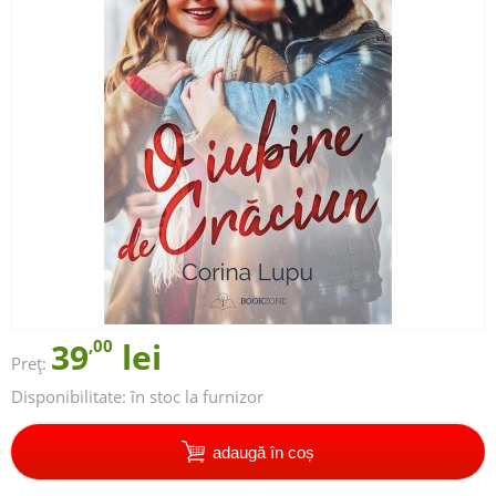
39
,00
lei
Preț:
Disponibilitate:
în stoc la furnizor
adaugă în coș