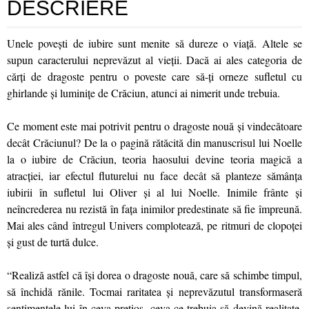
DESCRIERE
Unele povești de iubire sunt menite să dureze o viață. Altele se
supun caracterului neprevăzut al vieții. Dacă ai ales categoria de
cărți de dragoste pentru o poveste care să-ți orneze sufletul cu
ghirlande și luminițe de Crăciun, atunci ai nimerit unde trebuia.
Ce moment este mai potrivit pentru o dragoste nouă și vindecătoare
decât Crăciunul? De la o pagină rătăcită din manuscrisul lui Noelle
la o iubire de Crăciun, teoria haosului devine teoria magică a
atracției, iar efectul fluturelui nu face decât să planteze sămânța
iubirii în sufletul lui Oliver și al lui Noelle. Inimile frânte și
neîncrederea nu rezistă în fața inimilor predestinate să fie împreună.
Mai ales când întregul Univers complotează, pe ritmuri de clopoței
și gust de turtă dulce.
“Realiză astfel că își dorea o dragoste nouă, care să schimbe timpul,
să închidă rănile. Tocmai raritatea și neprevăzutul transformaseră
sentimentele lui în ceva prețios, ceva ce trebuia să devină realitate.