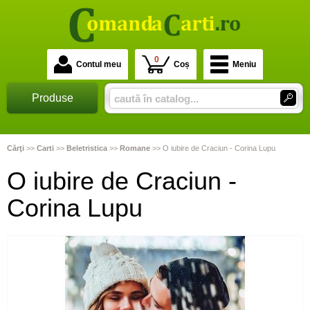
0
Contul meu
Coș
Meniu
Produse
Cărţi
>>
Carti
>>
Beletristica
>>
Romane
>>
O iubire de Craciun - Corina Lupu
O iubire de Craciun -
Corina Lupu