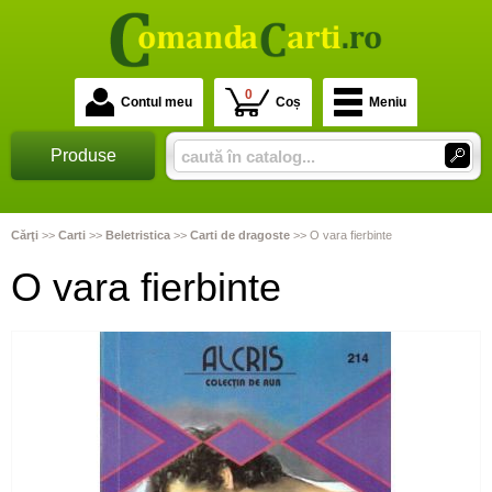
0
Contul meu
Coș
Meniu
Produse
Cărţi
>>
Carti
>>
Beletristica
>>
Carti de dragoste
>>
O vara fierbinte
O vara fierbinte