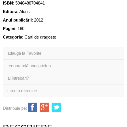
ISBN
:
5948488704841
Editura
:
Alcris
Anul publicării
:
2012
Pagini
:
160
Categoria
:
Carti de dragoste
adaugă la Favorite
recomandă unui prieten
ai întrebări?
scrie o recenzie
Distribuie pe: