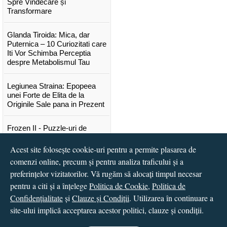
Spre Vindecare și
Transformare
Glanda Tiroida: Mica, dar
Puternica – 10 Curiozitati care
Iti Vor Schimba Perceptia
despre Metabolismul Tau
Legiunea Straina: Epopeea
unei Forte de Elita de la
Originile Sale pana in Prezent
Frozen II - Puzzle-uri de
poveste
Acest site folosește cookie-uri pentru a permite plasarea de
comenzi online, precum și pentru analiza traficului și a
Lansare "Portocalele verzi" de
Vitali Cipileaga
preferințelor vizitatorilor. Vă rugăm să alocați timpul necesar
pentru a citi și a înțelege
Politica de Cookie
,
Politica de
...toate știrile
Confidențialitate
și
Clauze și Condiții
. Utilizarea în continuare a
site-ului implică acceptarea acestor politici, clauze și condiții.
© 2016 - 2026
S.C. CCN Books SRL