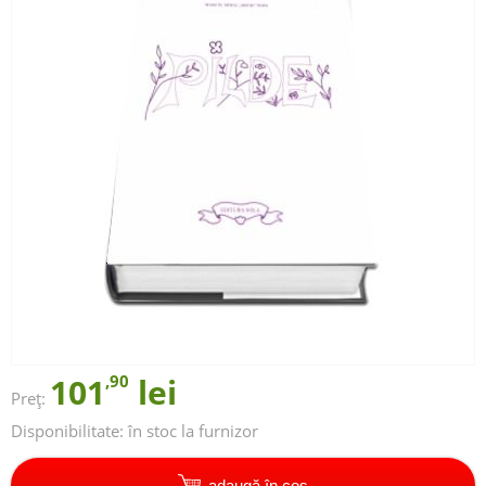
101
,90
lei
Preț:
Disponibilitate:
în stoc la furnizor
adaugă în coș