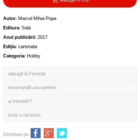
Autor
:
Marcel Mihai Popa
Editura
:
Sola
Anul publicării
:
2017
Ediția
:
cartonata
Categoria
:
Hobby
adaugă la Favorite
recomandă unui prieten
ai întrebări?
scrie o recenzie
Distribuie pe: