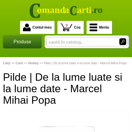
0
Contul meu
Coș
Meniu
Produse
Cărţi
>>
Carti
>>
Hobby
>>
Pilde | De la lume luate si la lume date - Marcel Mihai Popa
Pilde | De la lume luate si
la lume date - Marcel
Mihai Popa