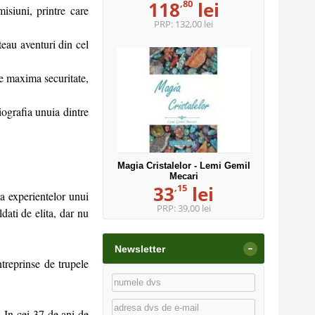
,80
118
lei
isiuni, printre care
PRP:
132,00 lei
teau aventuri din cel
de maxima securitate,
iografia unuia dintre
Magia Cristalelor - Lemi Gemil
Mecari
,15
33
lei
ma experientelor unui
PRP:
39,00 lei
dati de elita, dar nu
-
Newsletter
ntreprinse de trupele
 In cei 37 de ani de