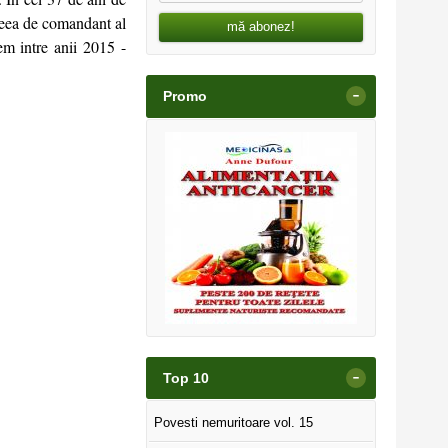
aceea de comandant al
mă abonez!
em intre anii 2015 -
-
Promo
-
Top 10
Povesti nemuritoare vol. 15