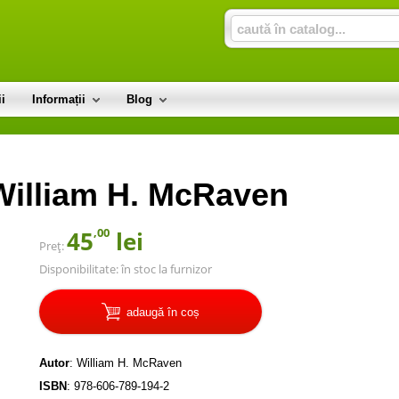
i
Informații
Blog
 William H. McRaven
,00
45
lei
Preț:
Disponibilitate:
în stoc la furnizor
adaugă în coș
Autor
:
William H. McRaven
ISBN
:
978-606-789-194-2