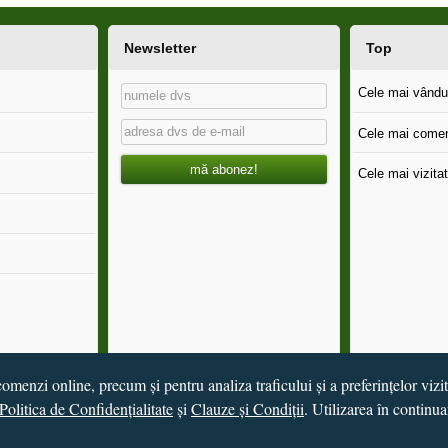
Newsletter
Top
Cele mai vândut
Cele mai comen
mă abonez!
Cele mai vizitat
omenzi online, precum și pentru analiza traficului și a preferințelor vizi
Politica de Confidențialitate
și
Clauze și Condiții
. Utilizarea în continua
de
Vital Soft