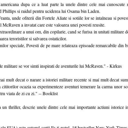
 americana dupa ce a luat parte la unele dintre cele mai cunoscute m
 Phillips si raidul pentru uciderea lui Osama bin Laden.
nta, unde ofiterii din Fortele Aliate si sotiile lor se intalneau si poves
 McRaven a invatat care este valoarea unei povesti reusite.
xtraordinare a unui om, din copilarie, cand se furisa in unitati militare 
ea teroristilor si salvarea ostaticilor.
nilor speciale, Povesti de pe mare relateaza episoade remarcabile din b
ale militare se vor simti inspirati de aventurile lui McRaven." - Kirkus
ai mult decat o narare a istoriei militare recente si mai mult decat su
cititorilor ocazia sa experimenteze aventuri temerare la carma unor sol
tru viata de zi cu zi." -- Booklist
a un thriller, descrie unele dintre cele mai importante actiuni istorice i
le SUA) este autorul cartii Fa-ti patul, 1# bestseller New York Times.