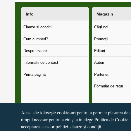
Info
Magazin
Clauze și condiții
Cărţi noi
Cum cumperi?
Promoţii
Despre livrare
Edituri
Informații de contact
Autori
Prima pagină
Parteneri
Formular de retur
Acest site folosește cookie-uri pentru a permite plasarea de c
timpul necesar pentru a citi și a înțelege
Politica de Cookie
,
© 2016 - 2026
S.C. CCN Books SRL
Magazin online
creat 
acceptarea acestor politici, clauze și condiții.