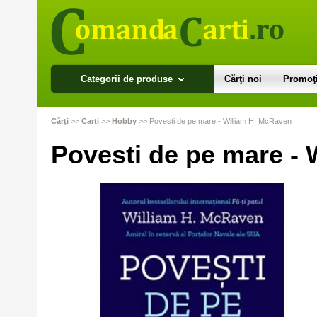
Categorii de produse
Cărţi noi
Promoţi
Cărţi
>>
Carti
>>
Hobby
>>
Povesti de pe mare - William H. McRaven
Povesti de pe mare -