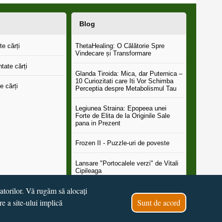
Blog
e cărți
ThetaHealing: O Călătorie Spre
Vindecare și Transformare
tate cărți
Glanda Tiroida: Mica, dar Puternica –
10 Curiozitati care Iti Vor Schimba
e cărți
Perceptia despre Metabolismul Tau
Legiunea Straina: Epopeea unei
Forte de Elita de la Originile Sale
pana in Prezent
Frozen II - Puzzle-uri de poveste
Lansare "Portocalele verzi" de Vitali
Cipileaga
tatorilor. Vă rugăm să alocați
...toate știrile
re a site-ului implică
Sunt de acord