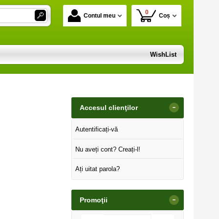
0
Contul meu
Coș
WishList
-
Accesul clienţilor
Autentificați-vă
Nu aveți cont? Creați-l!
Ați uitat parola?
-
Promoţii