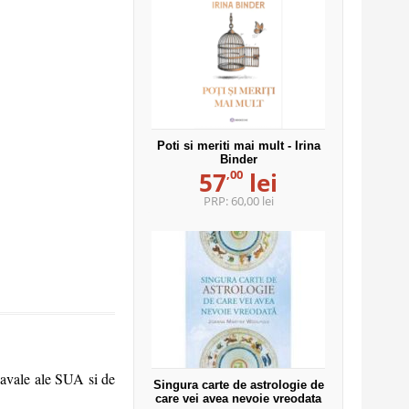
Poti si meriti mai mult - Irina
Binder
,00
57
lei
PRP:
60,00 lei
 Navale ale SUA si de
Singura carte de astrologie de
care vei avea nevoie vreodata