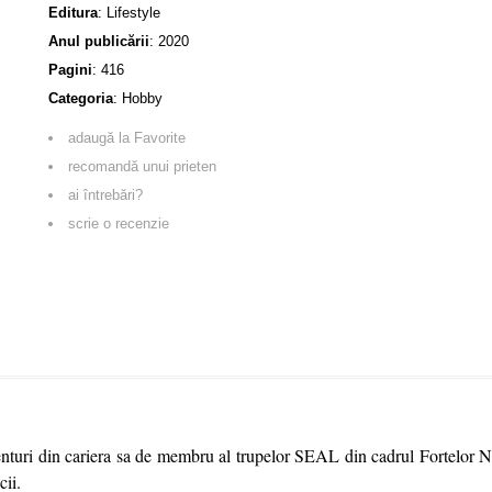
Editura
:
Lifestyle
Anul publicării
:
2020
Pagini
:
416
Categoria
:
Hobby
adaugă la Favorite
recomandă unui prieten
ai întrebări?
scrie o recenzie
 aventuri din cariera sa de membru al trupelor SEAL din cadrul Fortelor
ii.