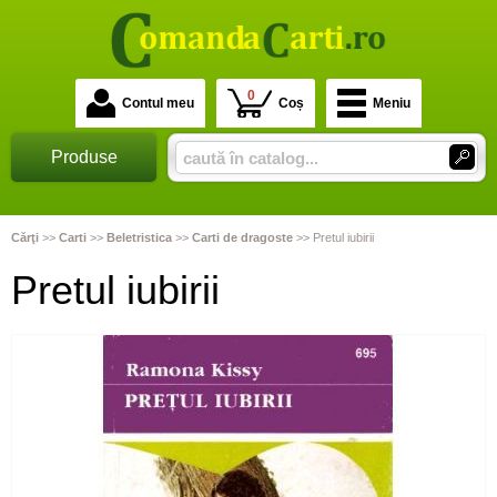
0
Contul meu
Coș
Meniu
Produse
Cărţi
>>
Carti
>>
Beletristica
>>
Carti de dragoste
>>
Pretul iubirii
Pretul iubirii