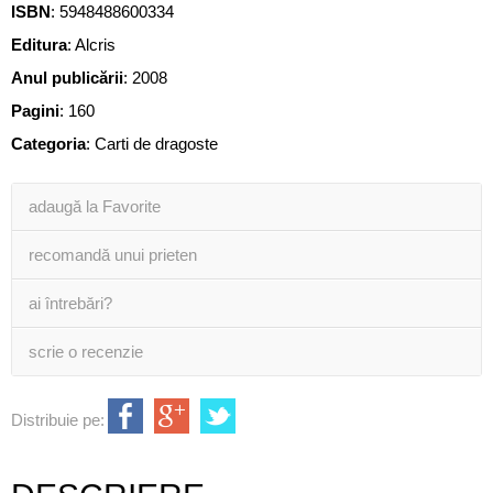
ISBN
:
5948488600334
Editura
:
Alcris
Anul publicării
:
2008
Pagini
:
160
Categoria
:
Carti de dragoste
adaugă la Favorite
recomandă unui prieten
ai întrebări?
scrie o recenzie
Distribuie pe: