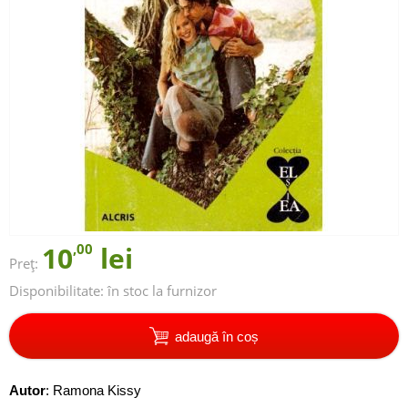
10
,00
lei
Preț:
Disponibilitate:
în stoc la furnizor
adaugă în coș
Autor
:
Ramona Kissy