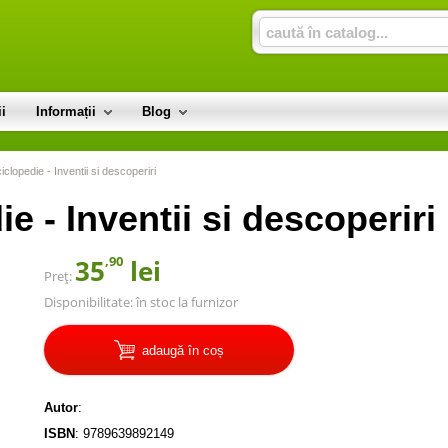
i
Informații
Blog
lopedie - Inventii si descoperiri
 - Inventii si descoperiri
,90
35
lei
Preț:
Disponibilitate:
în stoc la furnizor
adaugă în coș
Autor
:
ISBN
:
9789639892149