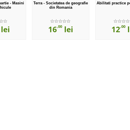
artie - Masini
Terra - Societatea de geografie
Abilitati practice p
ehicule
din Romania
,00
,00
lei
16
lei
12
l