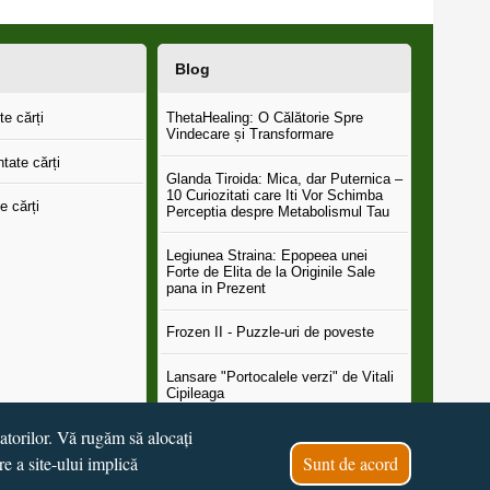
Blog
e cărți
ThetaHealing: O Călătorie Spre
Vindecare și Transformare
tate cărți
Glanda Tiroida: Mica, dar Puternica –
10 Curiozitati care Iti Vor Schimba
e cărți
Perceptia despre Metabolismul Tau
Legiunea Straina: Epopeea unei
Forte de Elita de la Originile Sale
pana in Prezent
Frozen II - Puzzle-uri de poveste
Lansare "Portocalele verzi" de Vitali
Cipileaga
tatorilor. Vă rugăm să alocați
...toate știrile
re a site-ului implică
Sunt de acord