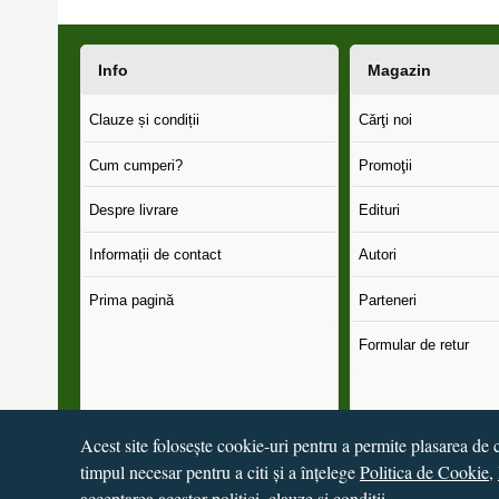
Info
Magazin
Clauze și condiții
Cărţi noi
Cum cumperi?
Promoţii
Despre livrare
Edituri
Informații de contact
Autori
Prima pagină
Parteneri
Formular de retur
Acest site folosește cookie-uri pentru a permite plasarea de c
timpul necesar pentru a citi și a înțelege
Politica de Cookie
,
© 2016 - 2026
S.C. CCN Books SRL
Magazin online
creat 
acceptarea acestor politici, clauze și condiții.