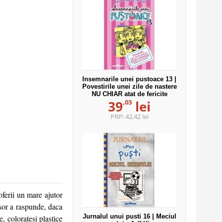
Insemnarile unei pustoace 13 |
Povestirile unei zile de nastere
NU CHIAR atat de fericite
,03
39
lei
PRP:
42,42 lei
ferii un mare ajutor
usor a raspunde, daca
Jurnalul unui pusti 16 | Meciul
e, coloratesi plastice