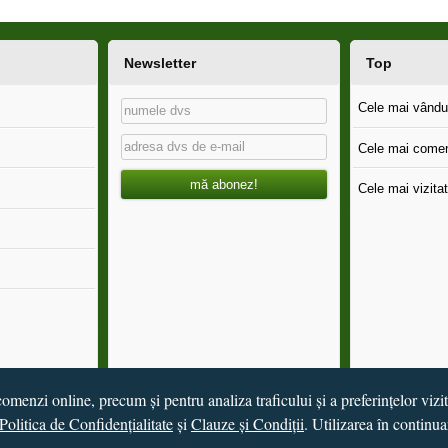
Newsletter
Top
Cele mai vândut
Cele mai comen
mă abonez!
Cele mai vizitat
omenzi online, precum și pentru analiza traficului și a preferințelor vizi
Politica de Confidențialitate
și
Clauze și Condiții
. Utilizarea în continua
de
Vital Soft