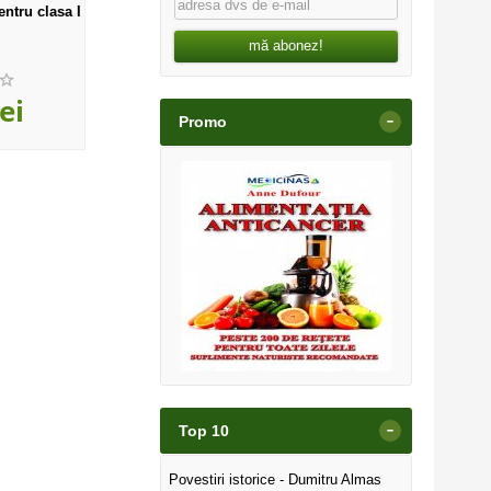
entru clasa I
Antologia fabulei
Pacala
mă abonez!
,50
,00
ei
7
lei
7
le
-
Promo
-
Top 10
Povestiri istorice - Dumitru Almas