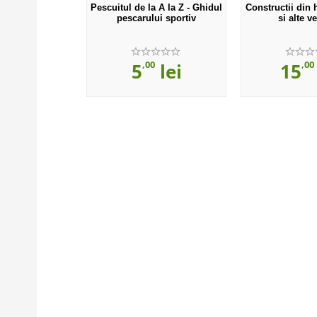
are - Miorita
Pescuitul de la A la Z - Ghidul
Constructii din h
pescarului sportiv
si alte v
00
,00
,00
lei
5
lei
15