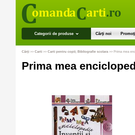
Categorii de produse
Cărţi noi
Promoţi
Cărţi
>>
Carti
>>
Carti pentru copii; Bibliografie scolara
>>
Prima mea encic
Prima mea enciclopedie