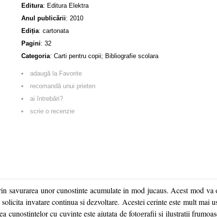
Editura
:
Editura Elektra
Anul publicării
:
2010
Ediția
:
cartonata
Pagini
:
32
Categoria
:
Carti pentru copii; Bibliografie scolara
adaugă la Favorite
recomandă unui prieten
ai întrebări?
scrie o recenzie
rin savurarea unor cunostinte acumulate in mod jucaus. Acest mod va o
solicita invatare continua si dezvoltare. Acestei cerinte este mult mai 
a cunostintelor cu cuvinte este ajutata de fotografii si ilustratii frumoas