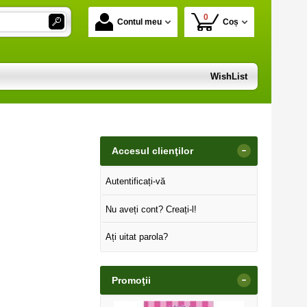
0
Contul meu
Coș
WishList
-
Accesul clienţilor
Autentificați-vă
Nu aveți cont? Creați-l!
Ați uitat parola?
-
Promoţii