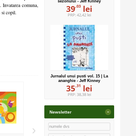
sezonului - Jeff Kinney
e. Invatarea comuna,
,03
39
lei
 si copil.
PRP:
42,42 lei
Jurnalul unui pusti vol. 15 | La
ananghie - Jeff Kinney
,31
35
lei
PRP:
38,38 lei
-
Newsletter
›