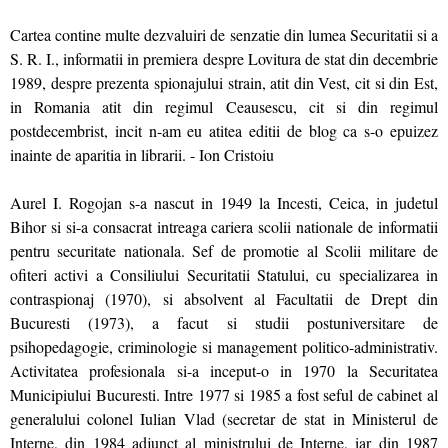
Cartea contine multe dezvaluiri de senzatie din lumea Securitatii si a
S. R. I., informatii in premiera despre Lovitura de stat din decembrie
1989, despre prezenta spionajului strain, atit din Vest, cit si din Est,
in Romania atit din regimul Ceausescu, cit si din regimul
postdecembrist, incit n-am eu atitea editii de blog ca s-o epuizez
inainte de aparitia in librarii. - Ion Cristoiu
Aurel I. Rogojan s-a nascut in 1949 la Incesti, Ceica, in judetul
Bihor si si-a consacrat intreaga cariera scolii nationale de informatii
pentru securitate nationala. Sef de promotie al Scolii militare de
ofiteri activi a Consiliului Securitatii Statului, cu specializarea in
contraspionaj (1970), si absolvent al Facultatii de Drept din
Bucuresti (1973), a facut si studii postuniversitare de
psihopedagogie, criminologie si management politico-administrativ.
Activitatea profesionala si-a inceput-o in 1970 la Securitatea
Municipiului Bucuresti. Intre 1977 si 1985 a fost seful de cabinet al
generalului colonel Iulian Vlad (secretar de stat in Ministerul de
Interne, din 1984 adjunct al ministrului de Interne, iar din 1987