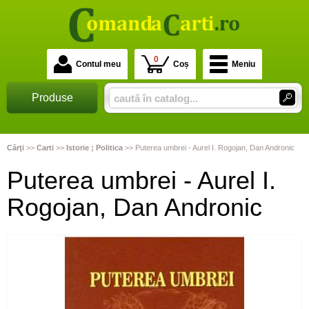
0
Contul meu
Coș
Meniu
Produse
Cărţi
>>
Carti
>>
Istorie ; Politica
>>
Puterea umbrei - Aurel I. Rogojan, Dan Andronic
Puterea umbrei - Aurel I.
Rogojan, Dan Andronic