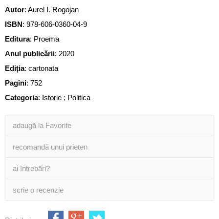
Autor
:
Aurel I. Rogojan
ISBN
:
978-606-0360-04-9
Editura
:
Proema
Anul publicării
:
2020
Ediția
:
cartonata
Pagini
:
752
Categoria
:
Istorie ; Politica
adaugă la Favorite
recomandă unui prieten
ai întrebări?
scrie o recenzie