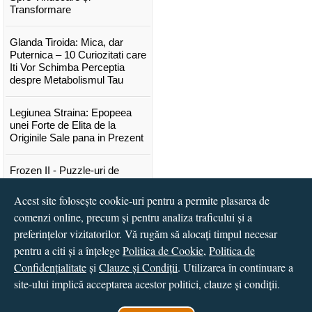
Transformare
Glanda Tiroida: Mica, dar
Puternica – 10 Curiozitati care
Iti Vor Schimba Perceptia
despre Metabolismul Tau
Legiunea Straina: Epopeea
unei Forte de Elita de la
Originile Sale pana in Prezent
Frozen II - Puzzle-uri de
poveste
Acest site folosește cookie-uri pentru a permite plasarea de
Lansare "Portocalele verzi" de
comenzi online, precum și pentru analiza traficului și a
Vitali Cipileaga
preferințelor vizitatorilor. Vă rugăm să alocați timpul necesar
pentru a citi și a înțelege
Politica de Cookie
,
Politica de
...toate știrile
Confidențialitate
și
Clauze și Condiții
. Utilizarea în continuare a
site-ului implică acceptarea acestor politici, clauze și condiții.
© 2016 - 2026
S.C. CCN Books SRL