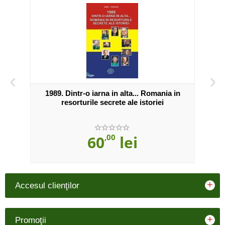
‹
›
1989. Dintr-o iarna in alta... Romania in
resorturile secrete ale istoriei
60
,00
lei
+
Accesul clienţilor
+
Promoţii