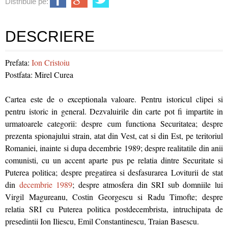
Distribuie pe:
DESCRIERE
Prefata:
Ion Cristoiu
Postfata: Mirel Curea
Cartea este de o exceptionala valoare. Pentru istoricul clipei si
pentru istoric in general. Dezvaluirile din carte pot fi impartite in
urmatoarele categorii: despre cum functiona Securitatea; despre
prezenta spionajului strain, atat din Vest, cat si din Est, pe teritoriul
Romaniei, inainte si dupa decembrie 1989; despre realitatile din anii
comunisti, cu un accent aparte pus pe relatia dintre Securitate si
Puterea politica; despre pregatirea si desfasurarea Loviturii de stat
din
decembrie 1989
; despre atmosfera din SRI sub domniile lui
Virgil Magureanu, Costin Georgescu si Radu Timofte; despre
relatia SRI cu Puterea politica postdecembrista, intruchipata de
presedintii Ion Iliescu, Emil Constantinescu, Traian Basescu.