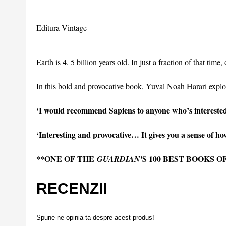
Editura Vintage
Earth is 4. 5 billion years old. In just a fraction of that ti
In this bold and provocative book, Yuval Noah Harari expl
‘I would recommend Sapiens to anyone who’s interested i
‘Interesting and provocative… It gives you a sense of 
**ONE OF THE
'S 100 BEST BOOKS O
GUARDIAN
RECENZII
Spune-ne opinia ta despre acest produs!