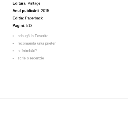
Editura
:
Vintage
Anul publicării
:
2015
Ediția
:
Paperback
Pagini
:
512
adaugă la Favorite
recomandă unui prieten
ai întrebări?
scrie o recenzie