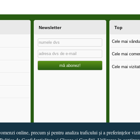
Newsletter
Top
Cele mai vândut
Cele mai comen
mă abonez!
Cele mai vizitat
omenzi online, precum și pentru analiza traficului și a preferințelor vizi
Politica de Confidențialitate
și
Clauze și Condiții
. Utilizarea în continua