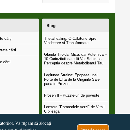
Blog
e cărți
ThetaHealing: O Călătorie Spre
Vindecare și Transformare
tate cărți
Glanda Tiroida: Mica, dar Puternica –
10 Curiozitati care Iti Vor Schimba
e cărți
Perceptia despre Metabolismul Tau
Legiunea Straina: Epopeea unei
Forte de Elita de la Originile Sale
pana in Prezent
Frozen II - Puzzle-uri de poveste
Lansare "Portocalele verzi" de Vitali
Cipileaga
tatorilor. Vă rugăm să alocați
...toate știrile
re a site-ului implică
Sunt de acord