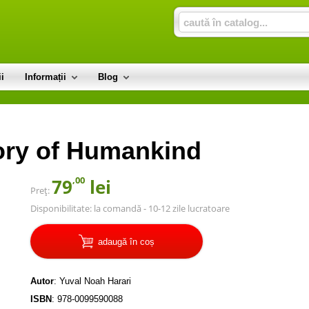
i
Informații
Blog
tory of Humankind
,00
79
lei
Preț:
Disponibilitate:
la comandă - 10-12 zile lucratoare
adaugă în coș
Autor
:
Yuval Noah Harari
ISBN
:
978-0099590088