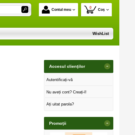
0
Contul meu
Coș
WishList
-
Accesul clienţilor
Autentificați-vă
Nu aveți cont? Creați-l!
Ați uitat parola?
-
Promoţii