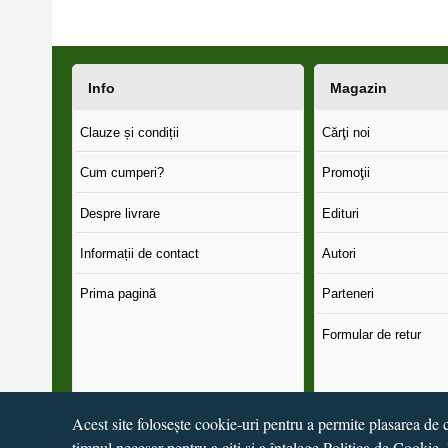
Info
Magazin
Clauze și condiții
Cărţi noi
Cum cumperi?
Promoţii
Despre livrare
Edituri
Informații de contact
Autori
Prima pagină
Parteneri
Formular de retur
Acest site folosește cookie-uri pentru a permite plasarea de c
timpul necesar pentru a citi și a înțelege
Politica de Cookie
,