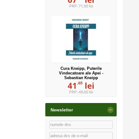
PRP:
71,00 lei
Cura Kneipp, Puterile
Vindecatoare ale Apei -
Sebastian Kneipp
,65
41
lei
PRP:
49,00 lei
-
Newsletter