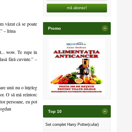
mă abonez!
 am văzut că se poate
-
Promo
” – Irina
ut... wow. Te rupe în
 lasă fără cuvinte.” –
are unii nu o înțeleg
lor. O să mă reîntorc
ltor persoane, eu pot
 Bogdan
-
Top 10
Set complet Harry Potter(cufar)