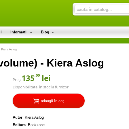
i
Informații
Blog
 Kiera Aslog
volume) - Kiera Aslog
,00
135
lei
Preț:
Disponibilitate:
în stoc la furnizor
adaugă în coș
Autor
:
Kiera Aslog
Editura
:
Bookzone