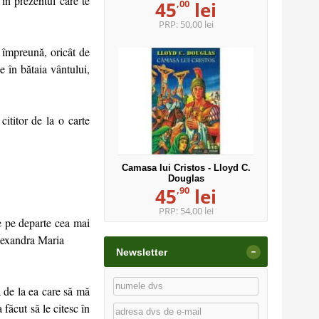
în prezentul care te
,00
45
lei
PRP:
50,00 lei
 împreună, oricât de
e în bătaia vântului,
cititor de la o carte
Camasa lui Cristos - Lloyd C.
Douglas
,90
45
lei
PRP:
54,00 lei
e pe departe cea mai
Alexandra Maria
-
Newsletter
a de la ea care să mă
făcut să le citesc în