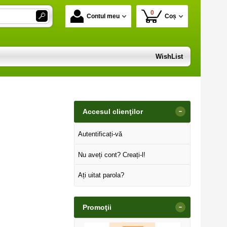
0
Contul meu
Coș
WishList
-
Accesul clienţilor
Autentificați-vă
Nu aveți cont? Creați-l!
Ați uitat parola?
-
Promoţii