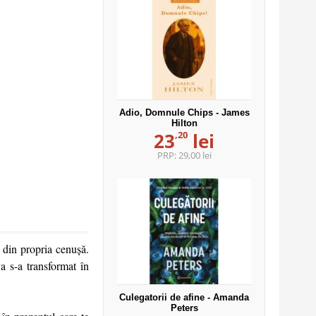
Adio, Domnule Chips - James
Hilton
,20
23
lei
PRP:
29,00 lei
e din propria cenușă.
a s-a transformat în
Culegatorii de afine - Amanda
Peters