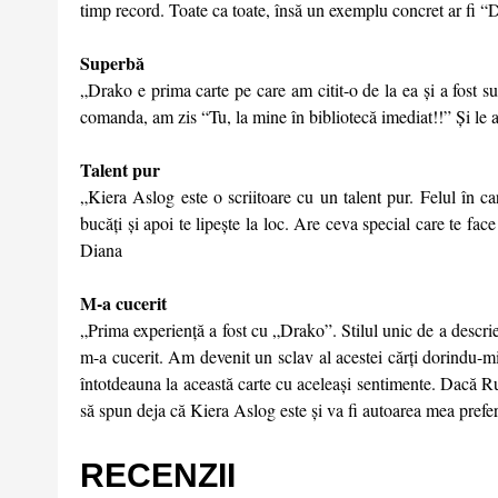
timp record. Toate ca toate, însă un exemplu concret ar fi “
Superbă
„Drako e prima carte pe care am citit-o de la ea și a fost s
comanda, am zis “Tu, la mine în bibliotecă imediat!!” Și le așt
Talent pur
„Kiera Aslog este o scriitoare cu un talent pur. Felul în ca
bucăți și apoi te lipește la loc. Are ceva special care te face
Diana
M-a cucerit
„Prima experiență a fost cu „Drako”. Stilul unic de a descrie
m-a cucerit. Am devenit un sclav al acestei cărți dorindu-mi
întotdeauna la această carte cu aceleași sentimente. Dacă Ru
să spun deja că Kiera Aslog este și va fi autoarea mea prefe
RECENZII