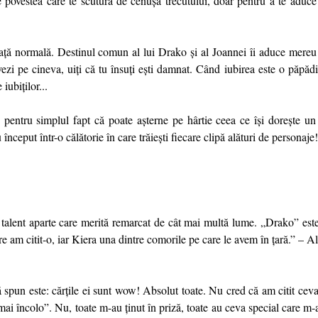
povestea care te scutură de cenușa trecutului, doar pentru a te aduce 
viață normală. Destinul comun al lui Drako și al Joannei îi aduce mereu
vezi pe cineva, uiți că tu însuți ești damnat. Când iubirea este o păpădi
iubiților...
, pentru simplul fapt că poate așterne pe hârtie ceea ce își dorește un 
nceput într-o călătorie în care trăiești fiecare clipă alături de personaje!
n talent aparte care merită remarcat de cât mai multă lume. „Drako” est
e am citit-o, iar Kiera una dintre comorile pe care le avem în țară.” – 
 spun este: cărțile ei sunt wow! Absolut toate. Nu cred că am citit cev
mai încolo”. Nu, toate m-au ținut în priză, toate au ceva special care m-a 