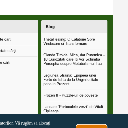
Blog
e cărți
ThetaHealing: O Călătorie Spre
Vindecare și Transformare
tate cărți
Glanda Tiroida: Mica, dar Puternica –
10 Curiozitati care Iti Vor Schimba
e cărți
Perceptia despre Metabolismul Tau
Legiunea Straina: Epopeea unei
Forte de Elita de la Originile Sale
pana in Prezent
Frozen II - Puzzle-uri de poveste
Lansare "Portocalele verzi" de Vitali
Cipileaga
tatorilor. Vă rugăm să alocați
...toate știrile