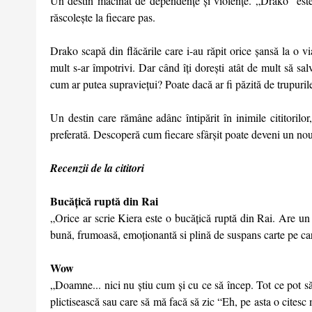
Un destin măcinat de dependențe și violențe. „Drako” este 
răscolește la fiecare pas.
Drako scapă din flăcările care i-au răpit orice șansă la o 
mult s-ar împotrivi. Dar când îți dorești atât de mult să sal
cum ar putea supraviețui? Poate dacă ar fi păzită de trupurile 
Un destin care rămâne adânc întipărit în inimile cititorilor
preferată. Descoperă cum fiecare sfârșit poate deveni un nou î
Recenzii de la cititori
Bucățică ruptă din Rai
„Orice ar scrie Kiera este o bucățică ruptă din Rai. Are u
bună, frumoasă, emoționantă si plină de suspans carte pe car
Wow
„Doamne... nici nu știu cum și cu ce să încep. Tot ce pot să
plictisească sau care să mă facă să zic “Eh, pe asta o citesc 