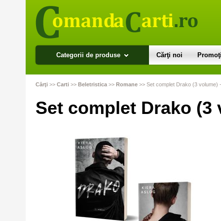
Categorii de produse
Cărţi noi
Promoţi
Cărţi
>>
Carti
>>
Beletristica
>>
Romane
>>
Set complet Drako (3 volume) -
Set complet Drako (3 