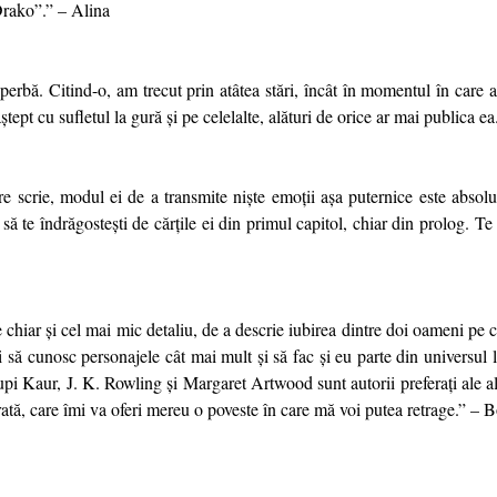
Drako”.” – Alina
uperbă. Citind-o, am trecut prin atâtea stări, încât în momentul în care
ept cu sufletul la gură și pe celelalte, alături de orice ar mai publica ea.
re scrie, modul ei de a transmite niște emoții aşa puternice este absol
 să te îndrăgostești de cărțile ei din primul capitol, chiar din prolog. Te
 chiar și cel mai mic detaliu, de a descrie iubirea dintre doi oameni pe c
 să cunosc personajele cât mai mult și să fac și eu parte din universul 
pi Kaur, J. K. Rowling și Margaret Artwood sunt autorii preferați ale a
rată, care îmi va oferi mereu o poveste în care mă voi putea retrage.” –