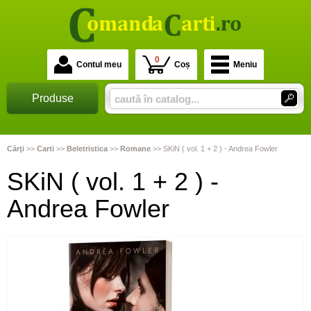
0
Contul meu
Coș
Meniu
Produse
Cărţi
>>
Carti
>>
Beletristica
>>
Romane
>>
SKiN ( vol. 1 + 2 ) - Andrea Fowler
SKiN ( vol. 1 + 2 ) -
Andrea Fowler