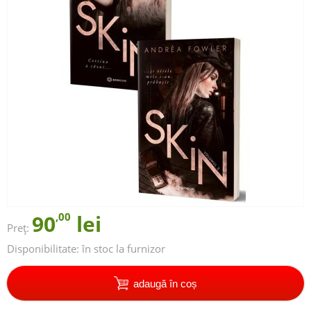
90
,00
lei
Preț:
Disponibilitate:
în stoc la furnizor
adaugă în coș