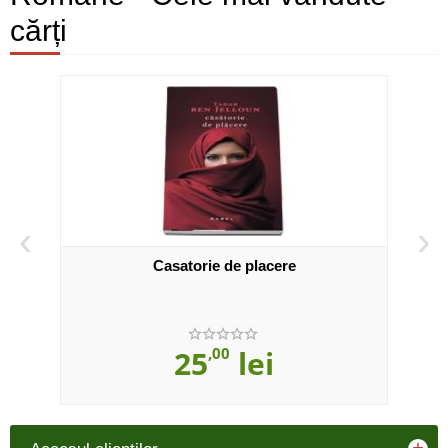
cărți
‹
›
Casatorie de placere
25
,00
lei