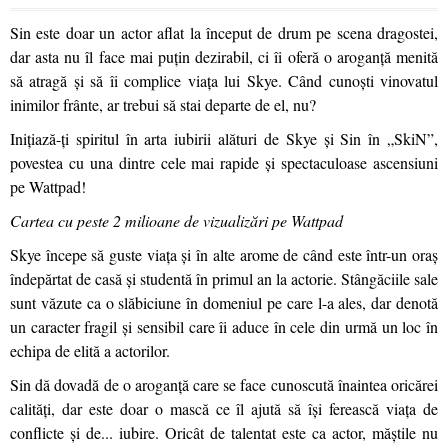
Sin este doar un actor aflat la început de drum pe scena dragostei,
dar asta nu îl face mai puțin dezirabil, ci îi oferă o aroganță menită
să atragă și să îi complice viața lui Skye. Când cunoști vinovatul
inimilor frânte, ar trebui să stai departe de el, nu?
Inițiază-ți spiritul în arta iubirii alături de Skye și Sin în „SkiN”,
povestea cu una dintre cele mai rapide și spectaculoase ascensiuni
pe Wattpad!
Cartea cu peste 2 milioane de vizualizări pe Wattpad
Skye începe să guste viața și în alte arome de când este într-un oraș
îndepărtat de casă și studentă în primul an la actorie. Stângăciile sale
sunt văzute ca o slăbiciune în domeniul pe care l-a ales, dar denotă
un caracter fragil și sensibil care îi aduce în cele din urmă un loc în
echipa de elită a actorilor.
Sin dă dovadă de o aroganță care se face cunoscută înaintea oricărei
calități, dar este doar o mască ce îl ajută să își ferească viața de
conflicte și de... iubire. Oricât de talentat este ca actor, măștile nu