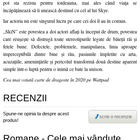
pot sta rezista pentru totdeauna, mai ales când viața se
încăpățânează să îi unească destinul cu cel al lui Skye.
Iar actoria nu este singurul lucru pe care cei doi îl au în comun.
„SkiN” este povestea a doi actori aflați la început de drum, povestea
care reușește să distrugă toate stereotipurile legate de băieții răi și
fetele bune. Defectele, problemele, manipularea, linia aproape
imperceptibilă dintre bine și rău, pasiunile împletite cu arta,
acuzațiile, amenințările și pericolul transformă două destine aparent
simple într-o luptă pentru o inimă ce bate la unison.
Cea mai votată carte de dragoste în 2020 pe Wattpad
RECENZII
Spune-ne opinia ta despre acest
scrie o recenzie
produs!
Romane - Cele mai vândute