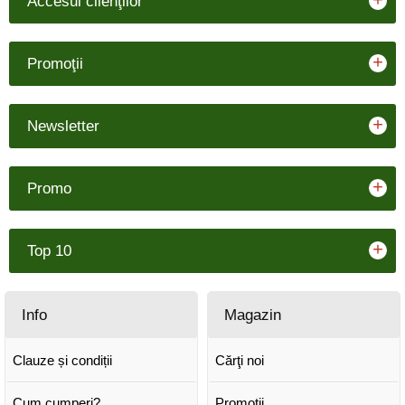
+
Accesul clienţilor
+
Promoţii
+
Newsletter
+
Promo
+
Top 10
Info
Magazin
Clauze și condiții
Cărţi noi
Cum cumperi?
Promoţii