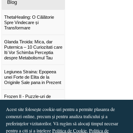
Blog
ThetaHealing: O Călătorie
Spre Vindecare și
Transformare
Glanda Tiroida: Mica, dar
Puternica – 10 Curiozitati care
Iti Vor Schimba Perceptia
despre Metabolismul Tau
Legiunea Straina: Epopeea
unei Forte de Elita de la
Originile Sale pana in Prezent
Frozen II - Puzzle-uri de
poveste
Acest site folosește cookie-uri pentru a permite plasarea de
Lansare "Portocalele verzi" de
comenzi online, precum și pentru analiza traficului și a
Vitali Cipileaga
preferințelor vizitatorilor. Vă rugăm să alocați timpul necesar
pentru a citi și a înțelege
Politica de Cookie
,
Politica de