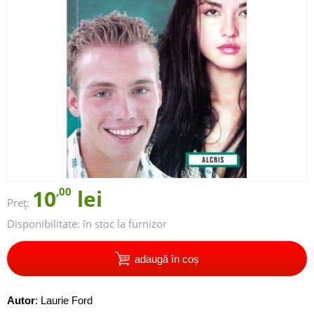
10
,00
lei
Preț:
Disponibilitate:
în stoc la furnizor
adaugă în coș
Autor
:
Laurie Ford