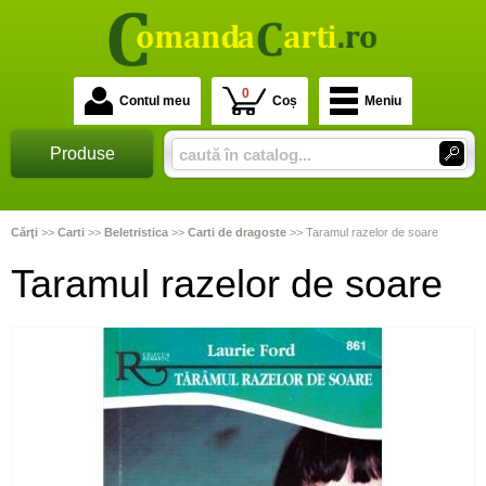
0
Contul meu
Coș
Meniu
Produse
Cărţi
>>
Carti
>>
Beletristica
>>
Carti de dragoste
>>
Taramul razelor de soare
Taramul razelor de soare