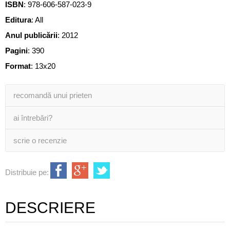
ISBN
:
978-606-587-023-9
Editura
:
All
Anul publicării
:
2012
Pagini
:
390
Format
: 13x20
recomandă unui prieten
ai întrebări?
scrie o recenzie
Distribuie pe:
DESCRIERE