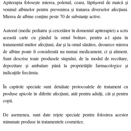
Apiterapia foloseşte mierea, polenul, ceara, lăptişorul de matcă şi
veninul albinelor pentru prevenirea şi tratarea diverselor afecţiuni.
Mierea de albine conţine peste 70 de substanţe active.
Autorul (medic pediatru şi cercetător în domeniul apiterapiei) a scris
această carte cu gândul la omul bolnav, pentru a-l ajuta în
tratamentul multor afecţiuni, dar şi la omul sănătos, deoarece mierea
de albine poate fi considerată nu numai medicament, ci şi aliment.
Sunt descrise toate produsele stupului, de la modul de recoltare,
depozitare şi ambalare până la proprietăţile farmacologice şi
indicaţiile fiecăruia.
În capitole speciale sunt detaliate protocoalele de tratament cu
produse apicole în diferite afecţiuni, atât pentru adulţi, cât şi pentru
copii.
De asemenea, sunt date reţete speciale pentru folosirea acestor
minunate produse în tratamentele cosmetice.