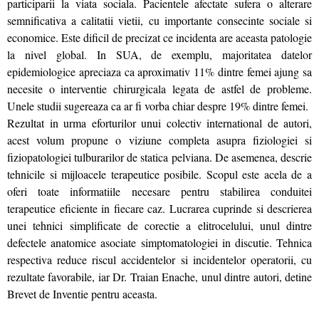
participarii la viata sociala. Pacientele afectate sufera o alterare
semnificativa a calitatii vietii, cu importante consecinte sociale si
economice. Este dificil de precizat ce incidenta are aceasta patologie
la nivel global. In SUA, de exemplu, majoritatea datelor
epidemiologice apreciaza ca aproximativ 11% dintre femei ajung sa
necesite o interventie chirurgicala legata de astfel de probleme.
Unele studii sugereaza ca ar fi vorba chiar despre 19% dintre femei.
Rezultat in urma eforturilor unui colectiv international de autori,
acest volum propune o viziune completa asupra fiziologiei si
fiziopatologiei tulburarilor de statica pelviana. De asemenea, descrie
tehnicile si mijloacele terapeutice posibile. Scopul este acela de a
oferi toate informatiile necesare pentru stabilirea conduitei
terapeutice eficiente in fiecare caz. Lucrarea cuprinde si descrierea
unei tehnici simplificate de corectie a elitrocelului, unul dintre
defectele anatomice asociate simptomatologiei in discutie. Tehnica
respectiva reduce riscul accidentelor si incidentelor operatorii, cu
rezultate favorabile, iar Dr. Traian Enache, unul dintre autori, detine
Brevet de Inventie pentru aceasta.