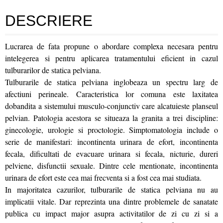
DESCRIERE
Lucrarea de fata propune o abordare complexa necesara pentru
intelegerea si pentru aplicarea tratamentului eficient in cazul
tulburarilor de statica pelviana.
Tulburarile de statica pelviana inglobeaza un spectru larg de
afectiuni perineale. Caracteristica lor comuna este laxitatea
dobandita a sistemului musculo-conjunctiv care alcatuieste planseul
pelvian. Patologia acestora se situeaza la granita a trei discipline:
ginecologie, urologie si proctologie. Simptomatologia include o
serie de manifestari: incontinenta urinara de efort, incontinenta
fecala, dificultati de evacuare urinara si fecala, nicturie, dureri
pelviene, disfunctii sexuale. Dintre cele mentionate, incontinenta
urinara de efort este cea mai frecventa si a fost cea mai studiata.
In majoritatea cazurilor, tulburarile de statica pelviana nu au
implicatii vitale. Dar reprezinta una dintre problemele de sanatate
publica cu impact major asupra activitatilor de zi cu zi si a