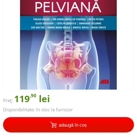
119
,90
lei
Preț:
Disponibilitate:
în stoc la furnizor
adaugă în coș