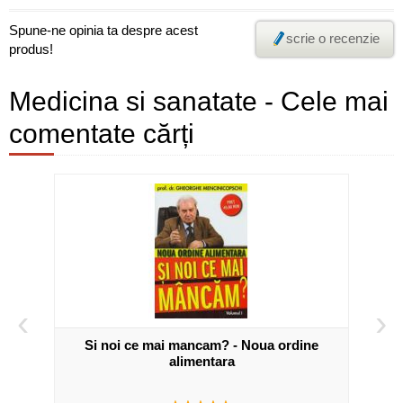
Spune-ne opinia ta despre acest
scrie o recenzie
produs!
Medicina si sanatate - Cele mai
comentate cărți
‹
›
si a
Si noi ce mai mancam? - Noua ordine
CT
alimentara