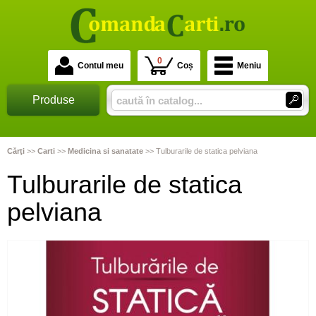
0
Contul meu
Coș
Meniu
Produse
Cărţi
>>
Carti
>>
Medicina si sanatate
>>
Tulburarile de statica pelviana
Tulburarile de statica
pelviana