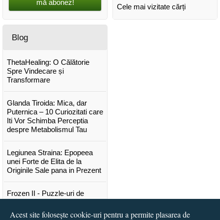
mă abonez!
Cele mai vizitate cărți
Blog
ThetaHealing: O Călătorie
Spre Vindecare și
Transformare
Glanda Tiroida: Mica, dar
Puternica – 10 Curiozitati care
Iti Vor Schimba Perceptia
despre Metabolismul Tau
Legiunea Straina: Epopeea
unei Forte de Elita de la
Originile Sale pana in Prezent
Frozen II - Puzzle-uri de
poveste
Acest site folosește cookie-uri pentru a permite plasarea de