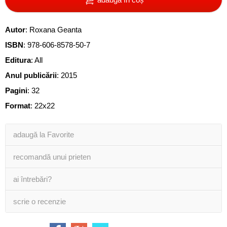
Autor
:
Roxana Geanta
ISBN
:
978-606-8578-50-7
Editura
:
All
Anul publicării
:
2015
Pagini
:
32
Format
: 22x22
adaugă la Favorite
recomandă unui prieten
ai întrebări?
scrie o recenzie