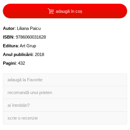
adaugă în coș
Autor
:
Liliana Paicu
ISBN
:
9786060031628
Editura
:
Art Grup
Anul publicării
:
2018
Pagini
:
432
adaugă la Favorite
recomandă unui prieten
ai întrebări?
scrie o recenzie