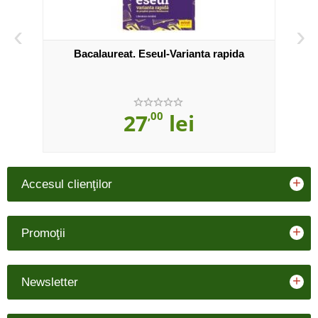
‹
›
Bacalaureat. Eseul-Varianta rapida
27
,00
lei
+
Accesul clienţilor
+
Promoţii
+
Newsletter