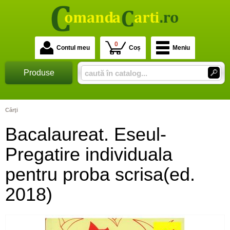
0
Contul meu
Coș
Meniu
Produse
Cărţi
Bacalaureat. Eseul-
Pregatire individuala
pentru proba scrisa(ed.
2018)