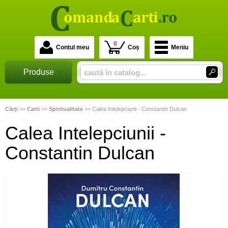
0
Contul meu
Coș
Meniu
Produse
Cărţi
>>
Carti
>>
Spiritualitate
>>
Calea Intelepciunii - Constantin Dulcan
Calea Intelepciunii -
Constantin Dulcan