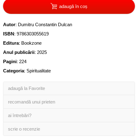
adaugă în coș
Autor
:
Dumitru Constantin Dulcan
ISBN
:
9786303055619
Editura
:
Bookzone
Anul publicării
:
2025
Pagini
:
224
Categoria
:
Spiritualitate
adaugă la Favorite
recomandă unui prieten
ai întrebări?
scrie o recenzie