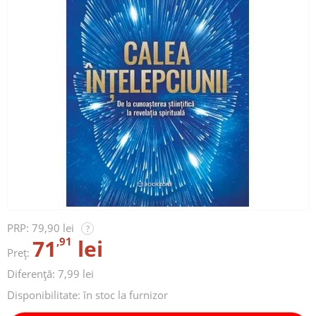
PRP:
79,90 lei
?
71
,91
lei
Preț:
Diferență: 7,99 lei
Disponibilitate:
în stoc la furnizor