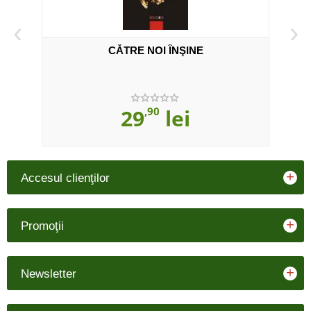
‹
›
n
CĂTRE NOI ÎNŞINE
29
,90
lei
+
Accesul clienţilor
+
Promoţii
+
Newsletter