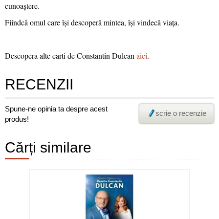
cunoaștere.
Fiindcă omul care își descoperă mintea, își vindecă viața.
Descopera alte carti de Constantin Dulcan
aici
.
RECENZII
Spune-ne opinia ta despre acest
scrie o recenzie
produs!
Cărți similare