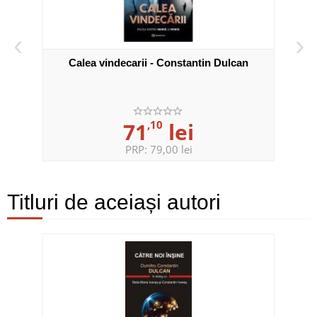
‹
›
Calea vindecarii - Constantin Dulcan
71
,10
lei
PRP:
79,00 lei
Titluri de aceiași autori