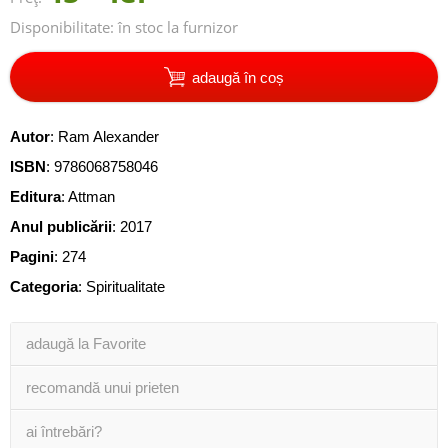
Disponibilitate:
în stoc la furnizor
adaugă în coș
Autor
:
Ram Alexander
ISBN
:
9786068758046
Editura
:
Attman
Anul publicării
:
2017
Pagini
:
274
Categoria
:
Spiritualitate
adaugă la Favorite
recomandă unui prieten
ai întrebări?