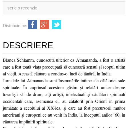
scrie o recenzie
Distribuie pe:
DESCRIERE
Blanca Schlamm, cunoscută ulterior ca Atmananda, a fost o artistă
care a fost toată viaţa preocupată să cunoască sensul şi scopul ultim
al vieţii. Această căutare a condus-o, încă de tânără, în India.
Jurnalele lui Atmananda sunt însemnările intime ale călătoriei sale
spirituale. În cuprinsul acestora găsim și relatări unice despre
tovarăşii săi de drum, alţi artişti, intelectuali şi căutători spirituali
occidentali care, asemenea ei, au călătorit prin Orient în prima
jumătate a secolului al XX-lea, și care au fost precursorii multor
americani şi europeni ce au venit în India, la începutul anilor ’60, în
căutarea împlinirii spirituale.