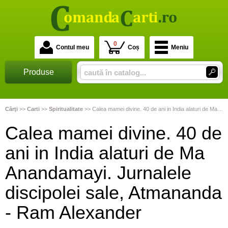
0
Contul meu
Coș
Meniu
Produse
Cărţi
>>
Carti
>>
Spiritualitate
>>
Calea mamei divine. 40 de ani in India alaturi de Ma Anandamayi. Jurnalele discipolei sale, Atmananda - Ram Alexander
Calea mamei divine. 40 de
ani in India alaturi de Ma
Anandamayi. Jurnalele
discipolei sale, Atmananda
- Ram Alexander