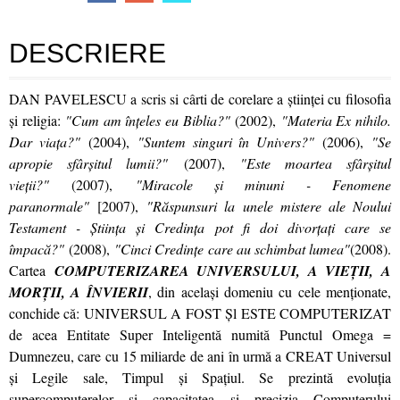
DESCRIERE
DAN PAVELESCU a scris si cârti de corelare a ştiinţei cu filosofia
şi religia:
"Cum am înţeles eu Biblia?"
(2002),
"Materia Ex nihilo.
Dar viaţa?"
(2004),
"Suntem singuri în Univers?"
(2006),
"Se
apropie sfârşitul lumii?"
(2007),
"Este moartea sfârşitul
vieţii?"
(2007),
"Miracole şi minuni - Fenomene
paranormale"
[2007),
"Răspunsuri la unele mistere ale Noului
Testament - Ştiinţa şi Credinţa pot fi doi divorţaţi care se
împacă?"
(2008),
"Cinci Credinţe care au schimbat lumea"
(2008).
Cartea
COMPUTERIZAREA UNIVERSULUI, A VIEŢII, A
MORŢII, A ÎNVIERII
, din acelaşi domeniu cu cele menţionate,
conchide că: UNIVERSUL A FOST Şl ESTE COMPUTERIZAT
de acea Entitate Super Inteligentă numită Punctul Omega =
Dumnezeu, care cu 15 miliarde de ani în urmă a CREAT Universul
şi Legile sale, Timpul şi Spaţiul. Se prezintă evoluţia
supercomputerelor şi capacitatea şi precizia Computerului