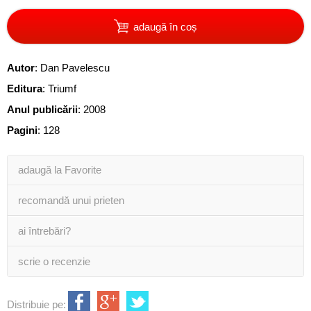
adaugă în coș
Autor
:
Dan Pavelescu
Editura
:
Triumf
Anul publicării
:
2008
Pagini
:
128
adaugă la Favorite
recomandă unui prieten
ai întrebări?
scrie o recenzie
Distribuie pe: