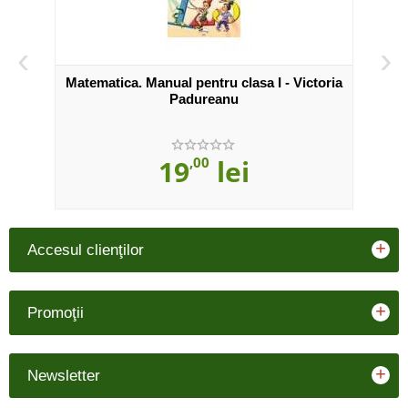
‹
›
ila
Matematica. Manual pentru clasa I - Victoria
Lim
Padureanu
19
,00
lei
+
Accesul clienţilor
+
Promoţii
+
Newsletter