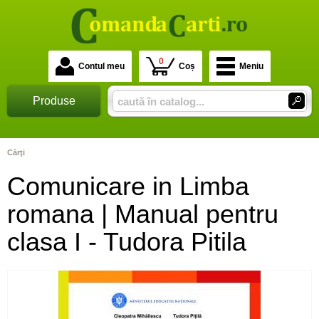
0
Contul meu
Coș
Meniu
Produse
Cărţi
Comunicare in Limba
romana | Manual pentru
clasa I - Tudora Pitila