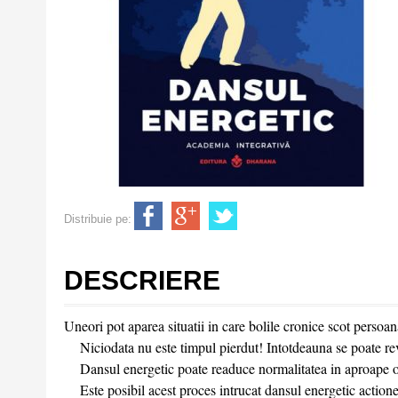
Distribuie pe:
DESCRIERE
Uneori pot aparea situatii in care bolile cronice scot persoana 
Niciodata nu este timpul pierdut! Intotdeauna se poate reven
Dansul energetic poate readuce normalitatea in aproape ori
Este posibil acest proces intrucat dansul energetic actioneaza