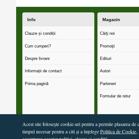
Info
Magazin
Clauze și condiții
Cărţi noi
Cum cumperi?
Promoţii
Despre livrare
Edituri
Informații de contact
Autori
Prima pagină
Parteneri
Formular de retur
Acest site folosește cookie-uri pentru a permite plasarea de c
timpul necesar pentru a citi și a înțelege
Politica de Cookie
,
© 2016 - 2026
S.C. CCN Books SRL
Magazin online
creat 
acceptarea acestor politici, clauze și condiții.