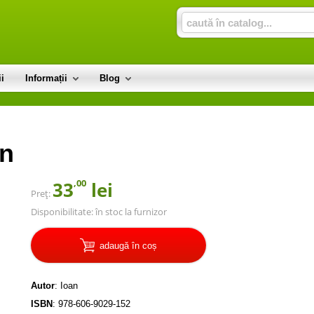
i
Informații
Blog
an
,00
33
lei
Preț:
Disponibilitate:
în stoc la furnizor
adaugă în coș
Autor
:
Ioan
ISBN
:
978-606-9029-152