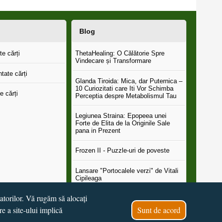
Blog
e cărți
ThetaHealing: O Călătorie Spre
Vindecare și Transformare
tate cărți
Glanda Tiroida: Mica, dar Puternica –
10 Curiozitati care Iti Vor Schimba
e cărți
Perceptia despre Metabolismul Tau
Legiunea Straina: Epopeea unei
Forte de Elita de la Originile Sale
pana in Prezent
Frozen II - Puzzle-uri de poveste
Lansare "Portocalele verzi" de Vitali
Cipileaga
tatorilor. Vă rugăm să alocați
...toate știrile
re a site-ului implică
Sunt de acord