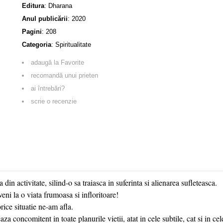
Editura
:
Dharana
Anul publicării
:
2020
Pagini
:
208
Categoria
:
Spiritualitate
adaugă la Favorite
recomandă unui prieten
ai întrebări?
scrie o recenzie
din activitate, silind-o sa traiasca in suferinta si alienarea sufleteasca.
i la o viata frumoasa si infloritoare!
ce situatie ne-am afla.
 concomitent in toate planurile vietii, atat in cele subtile, cat si in cel