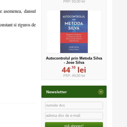
PRP:
93,00 lei
De asemenea, dansul
nstant si riguros de
Autocontrolul prin Metoda Silva
- Jose Silva
,10
44
lei
PRP:
49,00 lei
-
Newsletter
mă abonez!