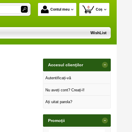
0
Contul meu
Coș
WishList
-
Accesul clienţilor
Autentificați-vă
Nu aveți cont? Creați-l!
Ați uitat parola?
-
Promoţii