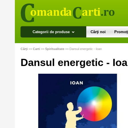
Categorii de produse
Cărţi noi
Promoţi
Cărţi
>>
Carti
>>
Spiritualitate
>>
Dansul energetic - Ioan
Dansul energetic - Io