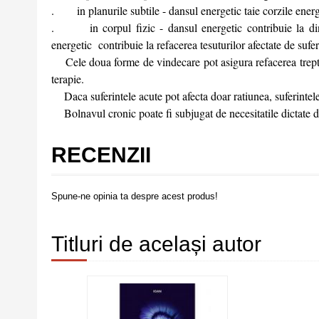
. in planurile subtile - dansul energetic taie corzile energe
. in corpul fizic - dansul energetic contribuie la dinam
energetic contribuie la refacerea tesuturilor afectate de sufer
Cele doua forme de vindecare pot asigura refacerea treptat
terapie.
Daca suferintele acute pot afecta doar ratiunea, suferintele 
Bolnavul cronic poate fi subjugat de necesitatile dictate de
RECENZII
Spune-ne opinia ta despre acest produs!
Titluri de același autor