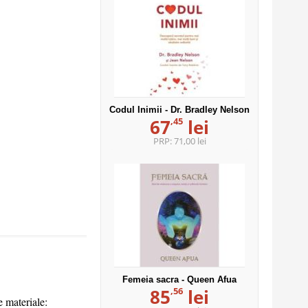
Codul Inimii - Dr. Bradley Nelson
,45
67
lei
PRP:
71,00 lei
Femeia sacra - Queen Afua
,56
85
lei
e materiale: