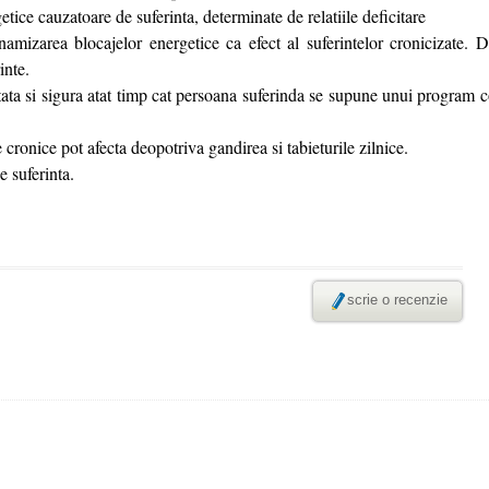
tice cauzatoare de suferinta, determinate de relatiile deficitare
izarea blocajelor energetice ca efect al suferintelor cronicizate. 
inte.
a si sigura atat timp cat persoana suferinda se supune unui program co
cronice pot afecta deopotriva gandirea si tabieturile zilnice.
 suferinta.
scrie o recenzie