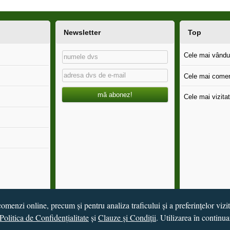
Newsletter
Top
Cele mai vândut
Cele mai comen
mă abonez!
Cele mai vizitat
omenzi online, precum și pentru analiza traficului și a preferințelor vizi
Politica de Confidențialitate
și
Clauze și Condiții
. Utilizarea în continua
de
Vital Soft