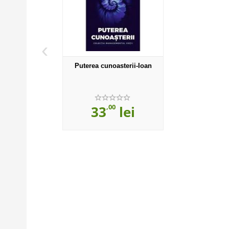
‹
Puterea cunoasterii-Ioan
,00
33
lei