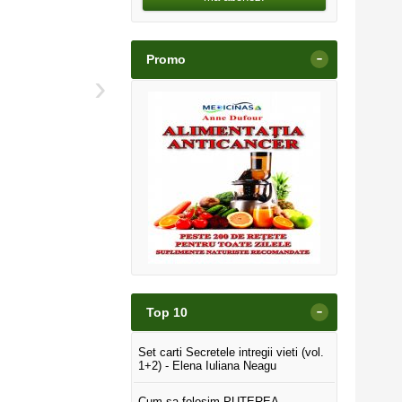
-
Promo
›
-
Top 10
Set carti Secretele intregii vieti (vol.
1+2) - Elena Iuliana Neagu
Cum sa folosim PUTEREA