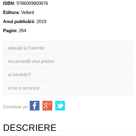
ISBN
:
9786069800676
Editura
:
Vellant
Anul publicării
:
2019
Pagini
:
264
adaugă la Favorite
recomandă unui prieten
ai întrebări?
scrie o recenzie
Distribuie pe:
DESCRIERE