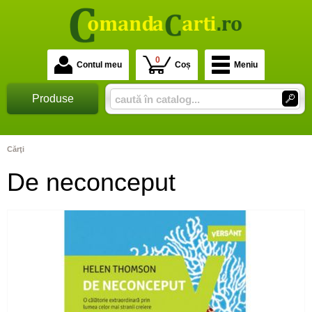
0
Contul meu
Coș
Meniu
Produse
Cărţi
De neconceput