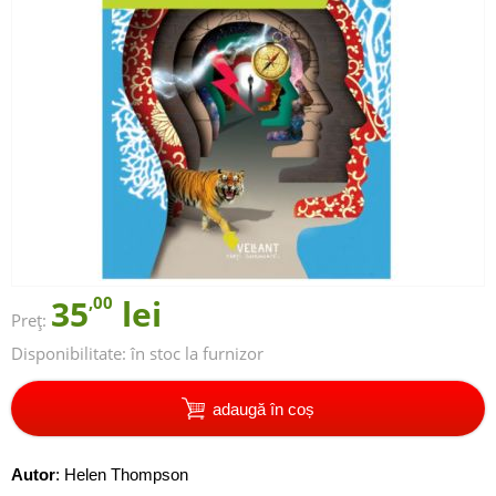
35
,00
lei
Preț:
Disponibilitate:
în stoc la furnizor
adaugă în coș
Autor
:
Helen Thompson