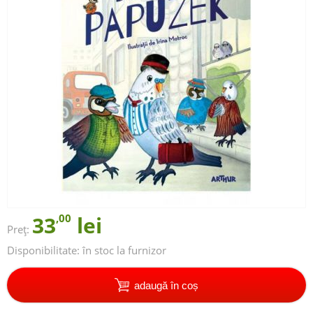
33
,00
lei
Preț:
Disponibilitate:
în stoc la furnizor
adaugă în coș