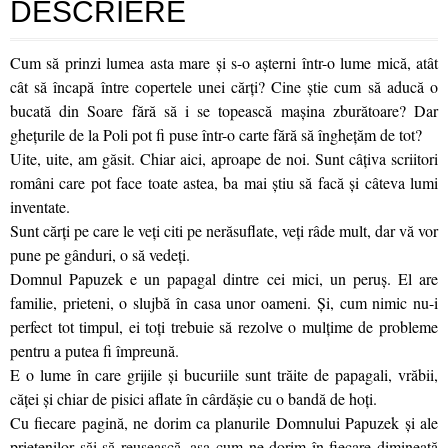
DESCRIERE
Cum să prinzi lumea asta mare și s-o așterni într-o lume mică, atât
cât să încapă între copertele unei cărți? Cine știe cum să aducă o
bucată din Soare fără să i se topească maşina zburătoare? Dar
ghețurile de la Poli pot fi puse într-o carte fără să înghețăm de tot?
Uite, uite, am găsit. Chiar aici, aproape de noi. Sunt câțiva scriitori
români care pot face toate astea, ba mai știu să facă și câteva lumi
inventate.
Sunt cărți pe care le veți citi pe nerăsuflate, veți râde mult, dar vă vor
pune pe gânduri, o să vedeți.
Domnul Papuzek e un papagal dintre cei mici, un peruş. El are
familie, prieteni, o slujbă în casa unor oameni. Şi, cum nimic nu-i
perfect tot timpul, ei toţi trebuie să rezolve o mulţime de probleme
pentru a putea fi împreună.
E o lume în care grijile şi bucuriile sunt trăite de papagali, vrăbii,
căţei şi chiar de pisici aflate în cârdăşie cu o bandă de hoţi.
Cu fiecare pagină, ne dorim ca planurile Domnului Papuzek şi ale
prietenilor săi să reuşească, aşa cum ne dorim în fiecare dimineaţă