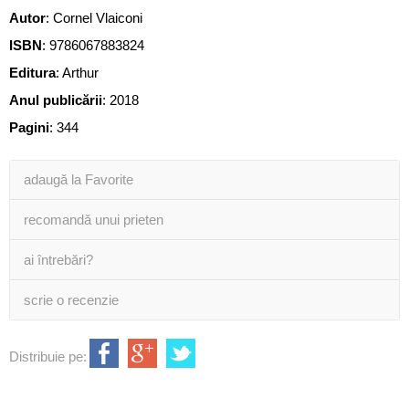
Autor
:
Cornel Vlaiconi
ISBN
:
9786067883824
Editura
:
Arthur
Anul publicării
:
2018
Pagini
:
344
adaugă la Favorite
recomandă unui prieten
ai întrebări?
scrie o recenzie
Distribuie pe: