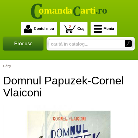
0
Contul meu
Coș
Meniu
Produse
Cărţi
Domnul Papuzek-Cornel
Vlaiconi