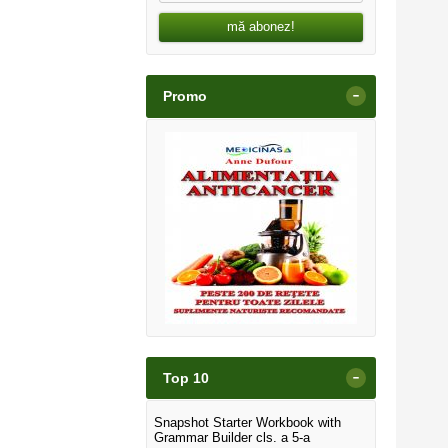
mă abonez!
-
Promo
-
Top 10
Snapshot Starter Workbook with
Grammar Builder cls. a 5-a