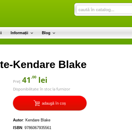
i
Informații
Blog
te-Kendare Blake
,00
41
lei
Preț:
Disponibilitate:
în stoc la furnizor
adaugă în coș
Autor
:
Kendare Blake
ISBN
:
9786067935561