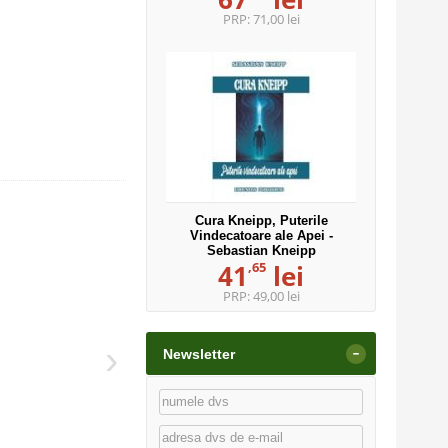
PRP:
71,00 lei
Cura Kneipp, Puterile
Vindecatoare ale Apei -
Sebastian Kneipp
,65
41
lei
PRP:
49,00 lei
›
-
Newsletter