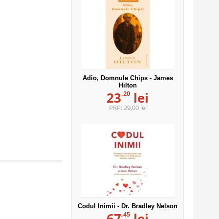
Adio, Domnule Chips - James
Hilton
,20
23
lei
PRP:
29,00 lei
Codul Inimii - Dr. Bradley Nelson
,45
67
lei