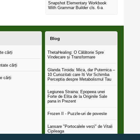
Snapshot Elementary Workbook
With Grammar Builder cls. 6-a
Blog
e cărți
ThetaHealing: O Călătorie Spre
Vindecare și Transformare
tate cărți
Glanda Tiroida: Mica, dar Puternica –
10 Curiozitati care Iti Vor Schimba
e cărți
Perceptia despre Metabolismul Tau
Legiunea Straina: Epopeea unei
Forte de Elita de la Originile Sale
pana in Prezent
Frozen II - Puzzle-uri de poveste
Lansare "Portocalele verzi" de Vitali
Cipileaga