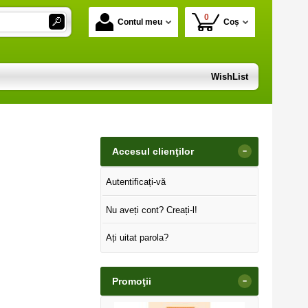
0
Contul meu
Coș
WishList
-
Accesul clienţilor
Autentificați-vă
Nu aveți cont? Creați-l!
Ați uitat parola?
-
Promoţii