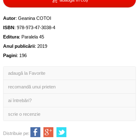
Autor
:
Geanina COTOI
ISBN
:
978-973-47-3038-4
Editura
:
Paralela 45
Anul publicării
:
2019
Pagini
:
196
adaugă la Favorite
recomandă unui prieten
ai întrebări?
scrie o recenzie
Distribuie pe: