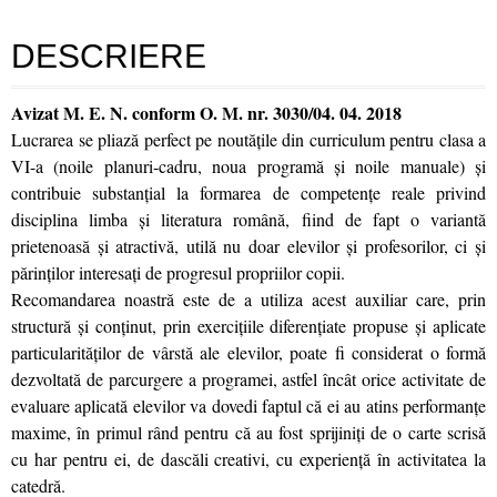
DESCRIERE
Avizat M. E. N. conform O. M. nr. 3030/04. 04. 2018
Lucrarea se pliază perfect pe noutăţile din curriculum pentru clasa a
VI-a (noile planuri‑cadru, noua programă și noile manuale) și
contribuie substanţial la formarea de competenţe reale privind
disciplina limba și literatura română, fiind de fapt o variantă
prietenoasă și atractivă, utilă nu doar elevilor și profesorilor, ci și
părinţilor interesaţi de progresul propriilor copii.
Recomandarea noastră este de a utiliza acest auxiliar care, prin
structură și conţinut, prin exerciţiile diferenţiate propuse și aplicate
particularităţilor de vârstă ale elevilor, poate fi considerat o formă
dezvoltată de parcurgere a programei, astfel încât orice activitate de
evaluare aplicată elevilor va dovedi faptul că ei au atins performanţe
maxime, în primul rând pentru că au fost sprijiniţi de o carte scrisă
cu har pentru ei, de dascăli creativi, cu experienţă în activitatea la
catedră.