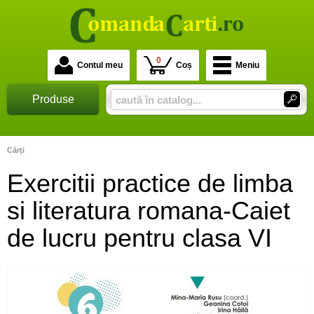
0
Contul meu
Coș
Meniu
Produse
Cărţi
Exercitii practice de limba
si literatura romana-Caiet
de lucru pentru clasa VI