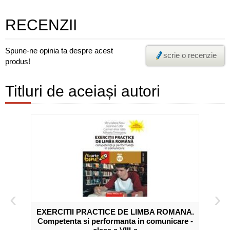
RECENZII
Spune-ne opinia ta despre acest
scrie o recenzie
produs!
Titluri de aceiași autori
‹
›
omana-
EXERCITII PRACTICE DE LIMBA ROMANA.
Competenta si performanta in comunicare -
L