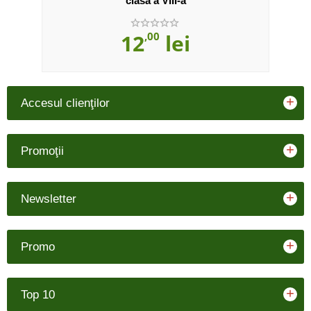
clasa a VIII-a
12
,00
lei
+
Accesul clienţilor
+
Promoţii
+
Newsletter
+
Promo
+
Top 10