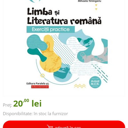
20
,00
lei
Preț:
Disponibilitate:
în stoc la furnizor
adaugă în coș