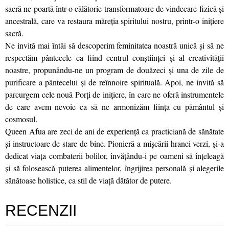
sacră ne poartă într-o călătorie transformatoare de vindecare fizică și
ancestrală, care va restaura măreția spiritului nostru, printr-o inițiere
sacră.
Ne invită mai întâi să descoperim feminitatea noastră unică și să ne
respectăm pântecele ca fiind centrul conștiinței și al creativității
noastre, propunându-ne un program de douăzeci și una de zile de
purificare a pântecelui și de reînnoire spirituală. Apoi, ne invită să
parcurgem cele nouă Porți de inițiere, în care ne oferă instrumentele
de care avem nevoie ca să ne armonizăm ființa cu pământul și
cosmosul.
Queen Afua are zeci de ani de experiență ca practiciană de sănătate
și instructoare de stare de bine. Pionieră a mișcării hranei verzi, și-a
dedicat viața combaterii bolilor, învățându-i pe oameni să înțeleagă
și să folosească puterea alimentelor, îngrijirea personală și alegerile
sănătoase holistice, ca stil de viață dătător de putere.
RECENZII