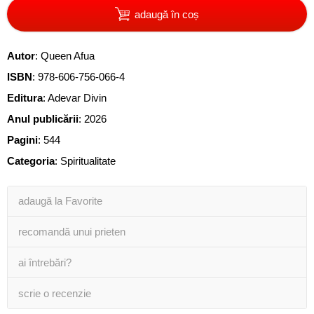
adaugă în coș
Autor
:
Queen Afua
ISBN
:
978-606-756-066-4
Editura
:
Adevar Divin
Anul publicării
:
2026
Pagini
:
544
Categoria
:
Spiritualitate
adaugă la Favorite
recomandă unui prieten
ai întrebări?
scrie o recenzie