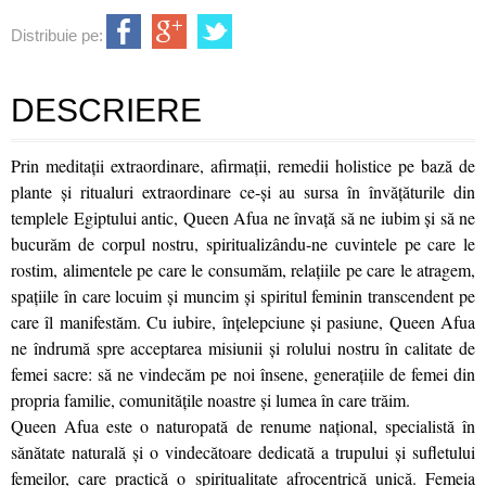
Distribuie pe:
DESCRIERE
Prin meditații extraordinare, afirmații, remedii holistice pe bază de
plante și ritualuri extraordinare ce-și au sursa în învățăturile din
templele Egiptului antic, Queen Afua ne învață să ne iubim și să ne
bucurăm de corpul nostru, spiritualizându-ne cuvintele pe care le
rostim, alimentele pe care le consumăm, relațiile pe care le atragem,
spațiile în care locuim și muncim și spiritul feminin transcendent pe
care îl manifestăm. Cu iubire, înțelepciune și pasiune, Queen Afua
ne îndrumă spre acceptarea misiunii și rolului nostru în calitate de
femei sacre: să ne vindecăm pe noi însene, generațiile de femei din
propria familie, comunitățile noastre și lumea în care trăim.
Queen Afua este o naturopată de renume național, specialistă în
sănătate naturală și o vindecătoare dedicată a trupului și sufletului
femeilor, care practică o spiritualitate afrocentrică unică. Femeia