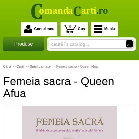
0
Contul meu
Coș
Meniu
Produse
Cărţi
>>
Carti
>>
Spiritualitate
>>
Femeia sacra - Queen Afua
Femeia sacra - Queen
Afua