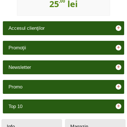
25
,00
lei
+
Accesul clienţilor
+
Promoţii
+
Newsletter
+
Promo
+
Top 10
Info
Magazin