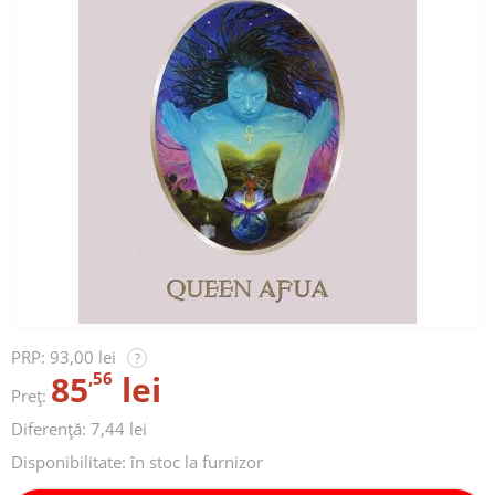
PRP:
93,00 lei
?
85
,56
lei
Preț:
Diferență: 7,44 lei
Disponibilitate:
în stoc la furnizor