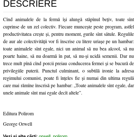
DESCRIERE
Cînd animalele de la fermă îşi alungă stăpînul beţiv, toate sînt
cuprinse de un zel colectiv. Fiecare munceşte peste program, astfel
productivitatea creşte şi, pentru moment, gurile sînt sătule. Regulile
de aur ale colectivităţii vor fi înscrise cu litere uriaşe pe un hambar:
toate animalele sînt egale, nici un animal să nu bea alcool, să nu
poarte haine, să nu doarmă în pat, să nu-şi ucidă semenii. Dar nu
trece mult pînă cînd porcii preiau conducerea fermei şi se bucură de
privilegiile puterii. Punctul culminant, o subtilă ironie la adresa
regimului comunist, poate fi înţeles fie şi numai din ultima regulă
care mai rămîne înscrisă pe hambar: „Toate animalele sînt egale, dar
unele animale sînt mai egale decît altele”.
Editura Polirom
George Orwell
Vezi și alte cărți
:
orwell
,
polirom