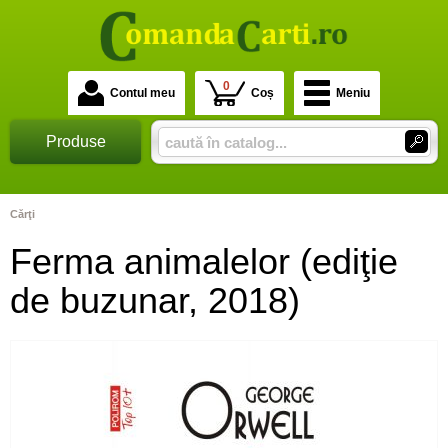
0
Contul meu
Coș
Meniu
Produse
Cărţi
Ferma animalelor (ediţie
de buzunar, 2018)