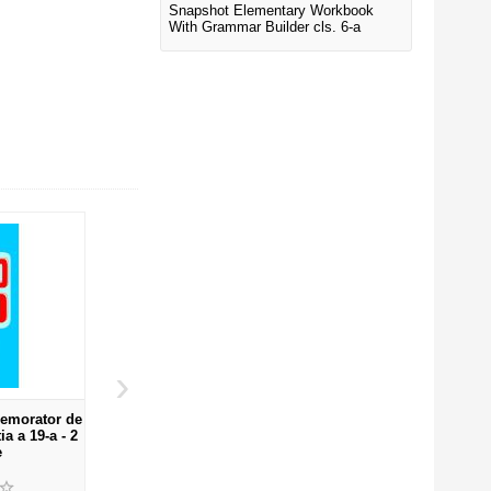
Snapshot Elementary Workbook
With Grammar Builder cls. 6-a
›
emorator de
Memomed 2014
Memomed 2018-D
a a 19-a - 2
Dobrescu
e