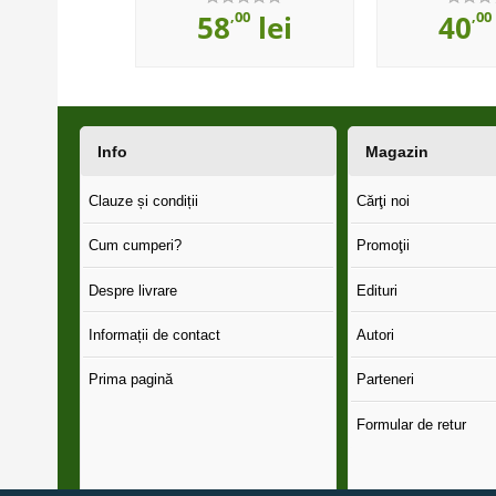
00
,00
,00
lei
58
lei
40
Info
Magazin
Clauze și condiții
Cărţi noi
Cum cumperi?
Promoţii
Despre livrare
Edituri
Informații de contact
Autori
Prima pagină
Parteneri
Formular de retur