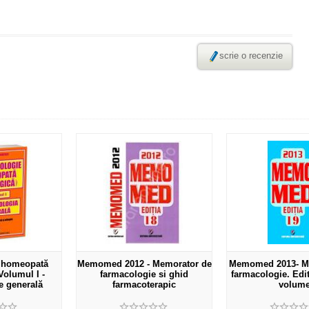
scrie o recenzie
 homeopată
Memomed 2012 - Memorator de
Memomed 2013- M
Volumul I -
farmacologie si ghid
farmacologie. Editi
e generală
farmacoterapic
volum