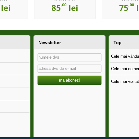
,00
,00
lei
85
lei
75
l
Newsletter
Top
Cele mai vândut
Cele mai comen
mă abonez!
Cele mai vizitat