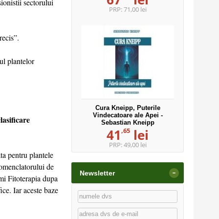
ionistii sectorului
PRP:
71,00 lei
recis”.
ul plantelor
Cura Kneipp, Puterile
Vindecatoare ale Apei -
lasificare
Sebastian Kneipp
,65
41
lei
PRP:
49,00 lei
ta pentru plantele
omenclatorului de
-
Newsletter
mi Fitoterapia dupa
ce. Iar aceste baze