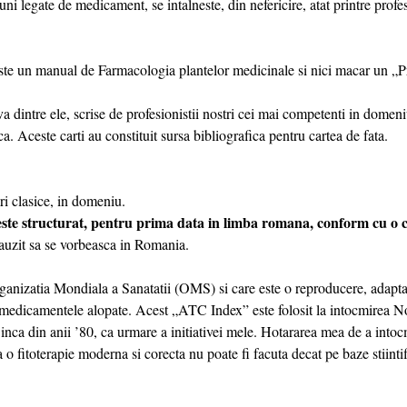
i legate de medicament, se intalneste, din nefericire, atat printre profes
te un manual de Farmacologia plantelor medicinale si nici macar un „P
 dintre ele, scrise de profesionistii nostri cei mai competenti in domeni
ica. Aceste carti au constituit sursa bibliografica pentru cartea de fata.
ri clasice, in domeniu.
l este structurat, pentru prima data in limba romana, conform cu o c
auzit sa se vorbeasca in Romania.
anizatia Mondiala a Sanatatii (OMS) si care este o reproducere, adapta
medicamentele alopate. Acest „ATC Index” este folosit la intocmirea N
nca din anii ’80, ca urmare a initiativei mele. Hotararea mea de a intoc
itoterapie moderna si corecta nu poate fi facuta decat pe baze stiintifi