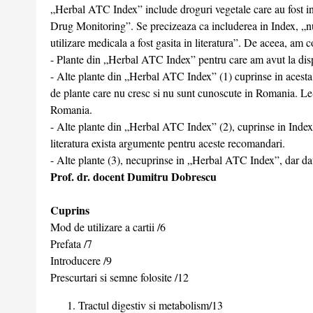
„Herbal ATC Index” include droguri vegetale care au fost i
Drug Monitoring”. Se precizeaza ca includerea in Index, „nu 
utilizare medicala a fost gasita in literatura”. De aceea, am c
- Plante din „Herbal ATC Index” pentru care am avut la dispo
- Alte plante din „Herbal ATC Index” (1) cuprinse in acesta 
de plante care nu cresc si nu sunt cunoscute in Romania. Le-
Romania.
- Alte plante din „Herbal ATC Index” (2), cuprinse in Index, d
literatura exista argumente pentru aceste recomandari.
- Alte plante (3), necuprinse in „Herbal ATC Index”, dar datele
Prof. dr. docent Dumitru Dobrescu
Cuprins
Mod de utilizare a cartii /6
Prefata /7
Introducere /9
Prescurtari si semne folosite /12
Tractul digestiv si metabolism/13