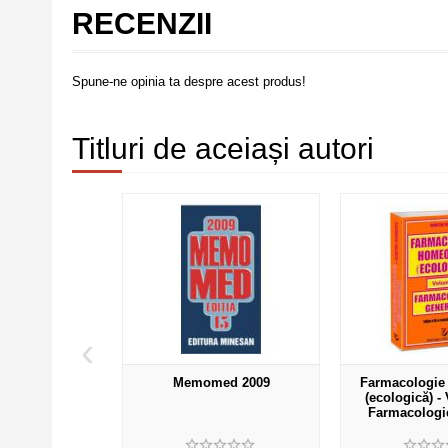
RECENZII
Spune-ne opinia ta despre acest produs!
Titluri de aceiași autori
‹
019 + Ghid
Memomed 2009
Farmacologie
pic Alopat si
(ecologică) - 
itru Dobrescu
Farmacologi