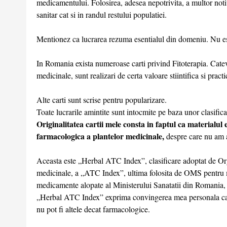
medicamentului. Folosirea, adesea nepotrivita, a multor notiun
sanitar cat si in randul restului populatiei.
Mentionez ca lucrarea rezuma esentialul din domeniu. Nu es
In Romania exista numeroase carti privind Fitoterapia. Cateva
medicinale, sunt realizari de certa valoare stiintifica si pract
Alte carti sunt scrise pentru popularizare.
Toate lucrarile amintite sunt intocmite pe baza unor clasifica
Originalitatea cartii mele consta in faptul ca materialu
farmacologica a plantelor medicinale,
despre care nu am 
Aceasta este „Herbal ATC Index”, clasificare adoptat de Org
medicinale, a „ATC Index”, ultima folosita de OMS pentru 
medicamente alopate al Ministerului Sanatatii din Romania, i
„Herbal ATC Index” exprima convingerea mea personala ca o f
nu pot fi altele decat farmacologice.