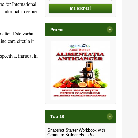
e for International
mă abonez!
a „informatia despre
-
Promo
tatiei. Este vorba
ine care circula in
spectiva, intrucat in
-
Top 10
Snapshot Starter Workbook with
Grammar Builder cls. a 5-a