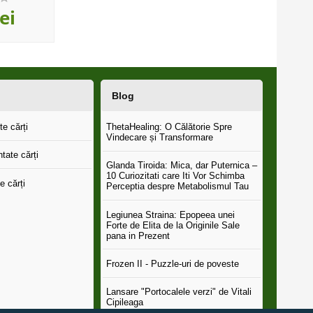
,00
,00
ei
75
lei
87
le
Blog
e cărți
ThetaHealing: O Călătorie Spre
Vindecare și Transformare
tate cărți
Glanda Tiroida: Mica, dar Puternica –
10 Curiozitati care Iti Vor Schimba
e cărți
Perceptia despre Metabolismul Tau
Legiunea Straina: Epopeea unei
Forte de Elita de la Originile Sale
pana in Prezent
Frozen II - Puzzle-uri de poveste
Lansare "Portocalele verzi" de Vitali
Cipileaga