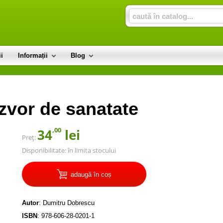
i
Informații
Blog
 izvor de sanatate
,00
34
lei
Preț:
Disponibilitate:
în limita stocului
adaugă în coș
Autor
:
Dumitru Dobrescu
ISBN
:
978-606-28-0201-1