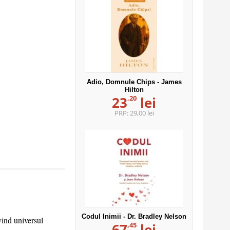
Adio, Domnule Chips - James
Hilton
,20
23
lei
PRP:
29,00 lei
Codul Inimii - Dr. Bradley Nelson
vind universul
,45
67
lei