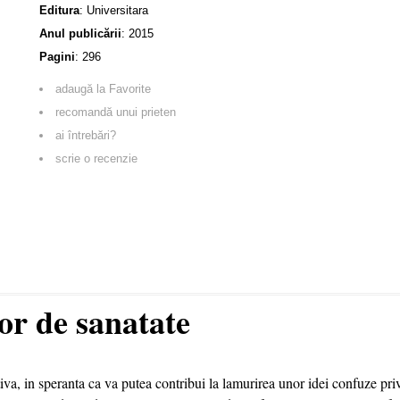
Editura
:
Universitara
Anul publicării
:
2015
Pagini
:
296
adaugă la Favorite
recomandă unui prieten
ai întrebări?
scrie o recenzie
vor de sanatate
ctiva, in speranta ca va putea contribui la lamurirea unor idei confuze pri