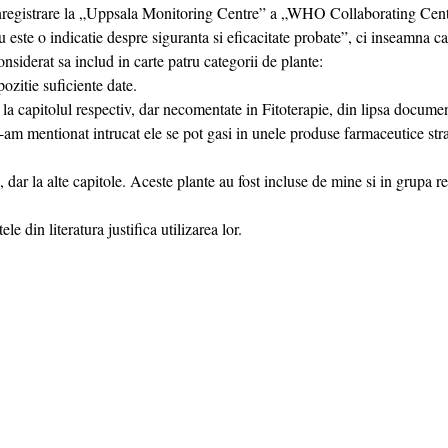
nregistrare la „Uppsala Monitoring Centre” a „WHO Collaborating Centr
este o indicatie despre siguranta si eficacitate probate”, ci inseamna c
onsiderat sa includ in carte patru categorii de plante:
zitie suficiente date.
la capitolul respectiv, dar necomentate in Fitoterapie, din lipsa documen
am mentionat intrucat ele se pot gasi in unele produse farmaceutice stra
ar la alte capitole. Aceste plante au fost incluse de mine si in grupa re
 din literatura justifica utilizarea lor.