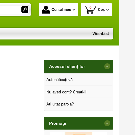
0
Contul meu
Coș
WishList
-
Accesul clienţilor
Autentificați-vă
Nu aveți cont? Creați-l!
Ați uitat parola?
-
Promoţii