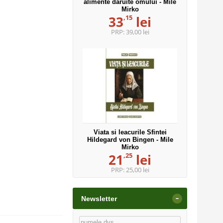
alimente daruite omului - Mile
Mirko
,15
33
lei
PRP:
39,00 lei
Viata si leacurile Sfintei
Hildegard von Bingen - Mile
Mirko
,25
21
lei
PRP:
25,00 lei
-
Newsletter