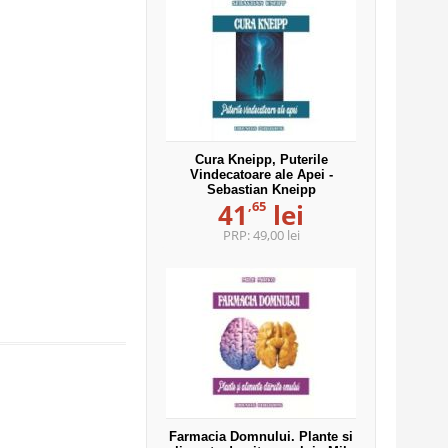
Cura Kneipp, Puterile
Vindecatoare ale Apei -
Sebastian Kneipp
,65
41
lei
PRP:
49,00 lei
Farmacia Domnului. Plante si