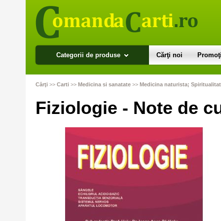
Categorii de produse
Cărţi noi
Promoţi
Cărţi
>>
Carti
>>
Medicina si sanatate
>>
Medicina naturista; Spiritualita
Fiziologie - Note de c