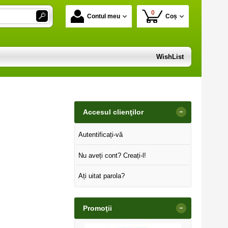
0
Contul meu
Coș
WishList
-
Accesul clienţilor
Autentificați-vă
Nu aveți cont? Creați-l!
Ați uitat parola?
-
Promoţii