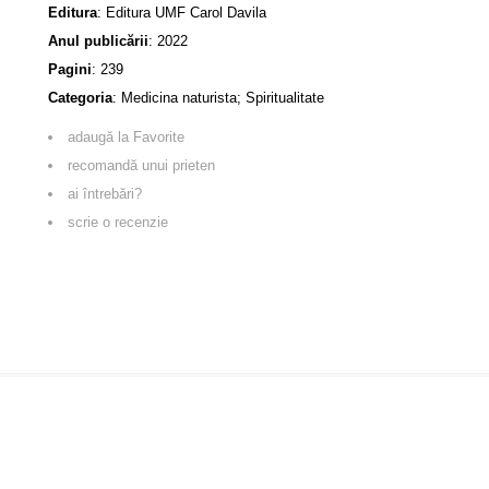
Editura
:
Editura UMF Carol Davila
Anul publicării
:
2022
Pagini
:
239
Categoria
:
Medicina naturista; Spiritualitate
adaugă la Favorite
recomandă unui prieten
ai întrebări?
scrie o recenzie