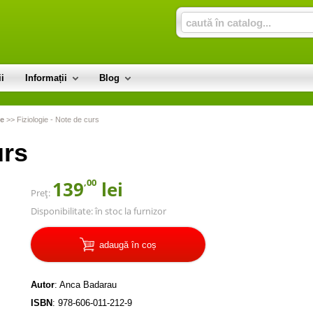
i
Informații
Blog
te
>>
Fiziologie - Note de curs
urs
,00
139
lei
Preț:
Disponibilitate:
în stoc la furnizor
adaugă în coș
Autor
:
Anca Badarau
ISBN
:
978-606-011-212-9