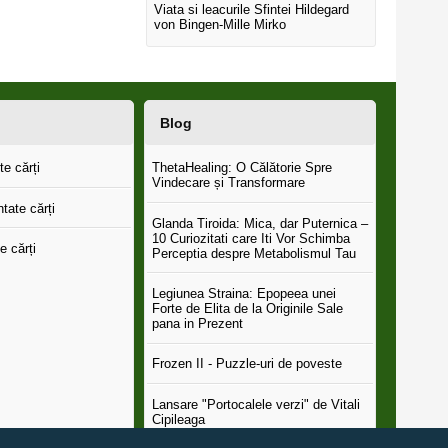
Viata si leacurile Sfintei Hildegard
von Bingen-Mille Mirko
Blog
e cărți
ThetaHealing: O Călătorie Spre
Vindecare și Transformare
tate cărți
Glanda Tiroida: Mica, dar Puternica –
10 Curiozitati care Iti Vor Schimba
e cărți
Perceptia despre Metabolismul Tau
Legiunea Straina: Epopeea unei
Forte de Elita de la Originile Sale
pana in Prezent
Frozen II - Puzzle-uri de poveste
Lansare "Portocalele verzi" de Vitali
Cipileaga