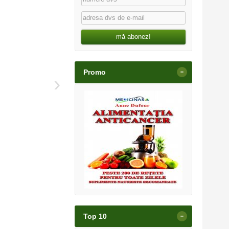
mă abonez!
-
Promo
›
-
Top 10