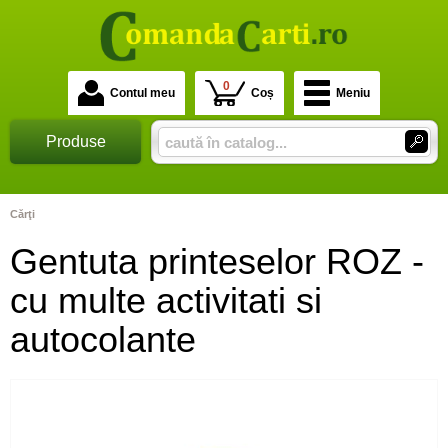
0
Contul meu
Coș
Meniu
Produse
Cărţi
Gentuta printeselor ROZ -
cu multe activitati si
autocolante