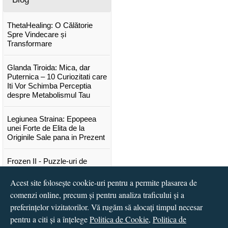
ThetaHealing: O Călătorie
Spre Vindecare și
Transformare
Glanda Tiroida: Mica, dar
Puternica – 10 Curiozitati care
Iti Vor Schimba Perceptia
despre Metabolismul Tau
Legiunea Straina: Epopeea
unei Forte de Elita de la
Originile Sale pana in Prezent
Frozen II - Puzzle-uri de
poveste
Acest site folosește cookie-uri pentru a permite plasarea de
comenzi online, precum și pentru analiza traficului și a
Lansare "Portocalele verzi" de
Vitali Cipileaga
preferințelor vizitatorilor. Vă rugăm să alocați timpul necesar
pentru a citi și a înțelege
Politica de Cookie
,
Politica de
...toate știrile