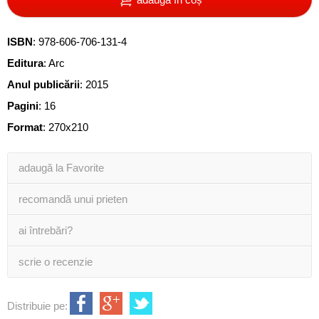
ISBN
:
978-606-706-131-4
Editura
:
Arc
Anul publicării
:
2015
Pagini
:
16
Format
: 270x210
adaugă la Favorite
recomandă unui prieten
ai întrebări?
scrie o recenzie
Distribuie pe: