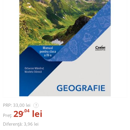
PRP:
33,00 lei
?
29
,04
lei
Preț:
Diferență: 3,96 lei