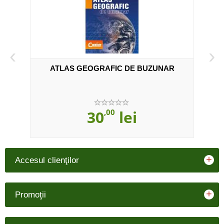
‹
›
l a
ATLAS GEOGRAFIC DE BUZUNAR
30
,00
lei
+
Accesul clienţilor
+
Promoţii