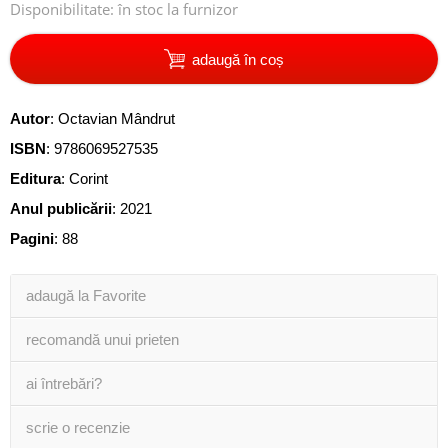
Disponibilitate:
în stoc la furnizor
adaugă în coș
Autor
:
Octavian Mândrut
ISBN
:
9786069527535
Editura
:
Corint
Anul publicării
:
2021
Pagini
:
88
adaugă la Favorite
recomandă unui prieten
ai întrebări?
scrie o recenzie