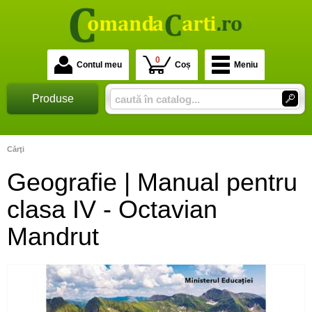
0
Contul meu
Coș
Meniu
Produse
Cărţi
Geografie | Manual pentru
clasa IV - Octavian
Mandrut