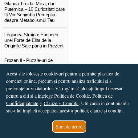
Glanda Tiroida: Mica, dar
Puternica – 10 Curiozitati care
Iti Vor Schimba Perceptia
despre Metabolismul Tau
Legiunea Straina: Epopeea
unei Forte de Elita de la
Originile Sale pana in Prezent
Frozen II - Puzzle-uri de
poveste
Acest site folosește cookie-uri pentru a permite plasarea de
Lansare "Portocalele verzi" de
comenzi online, precum și pentru analiza traficului și a
Vitali Cipileaga
preferințelor vizitatorilor. Vă rugăm să alocați timpul necesar
pentru a citi și a înțelege
Politica de Cookie
,
Politica de
...toate știrile
Confidențialitate
și
Clauze și Condiții
. Utilizarea în continuare a
site-ului implică acceptarea acestor politici, clauze și condiții.
© 2016 - 2026
S.C. CCN Books SRL
Magazin online
creat de
Vital Soft
Sunt de acord
Created in 0.0354 sec