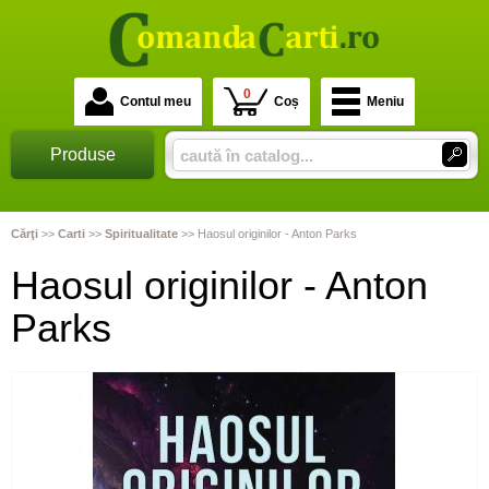
0
Contul meu
Coș
Meniu
Produse
Cărţi
>>
Carti
>>
Spiritualitate
>>
Haosul originilor - Anton Parks
Haosul originilor - Anton
Parks