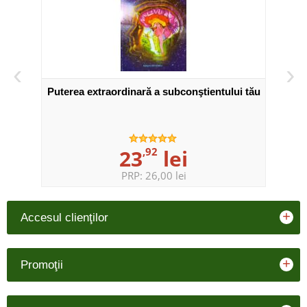
‹
›
Puterea extraordinară a subconştientului tău
23
,92
lei
PRP:
26,00 lei
+
Accesul clienţilor
+
Promoţii