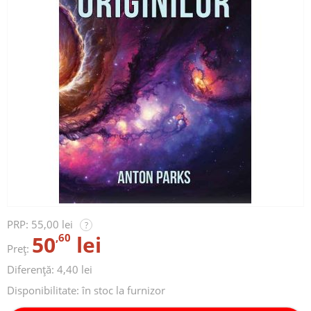
PRP:
55,00 lei
?
50
,60
lei
Preț:
Diferență: 4,40 lei
Disponibilitate:
în stoc la furnizor