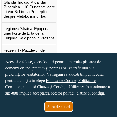
Glanda Tiroida: Mica, dar
Puternica – 10 Curiozitati care
Iti Vor Schimba Perceptia
despre Metabolismul Tau
Legiunea Straina: Epopeea
unei Forte de Elita de la
Originile Sale pana in Prezent
Frozen II - Puzzle-uri de
poveste
Acest site folosește cookie-uri pentru a permite plasarea de
Lansare "Portocalele verzi" de
comenzi online, precum și pentru analiza traficului și a
Vitali Cipileaga
preferințelor vizitatorilor. Vă rugăm să alocați timpul necesar
pentru a citi și a înțelege
Politica de Cookie
,
Politica de
...toate știrile
Confidențialitate
și
Clauze și Condiții
. Utilizarea în continuare a
site-ului implică acceptarea acestor politici, clauze și condiții.
© 2016 - 2026
S.C. CCN Books SRL
Magazin online
creat de
Vital Soft
Sunt de acord
Created in 0.0383 sec