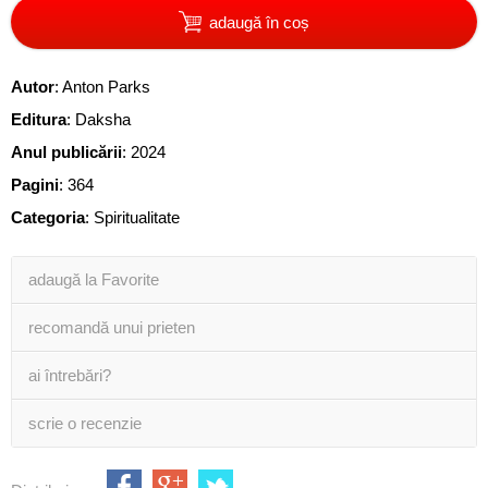
adaugă în coș
Autor
:
Anton Parks
Editura
:
Daksha
Anul publicării
:
2024
Pagini
:
364
Categoria
:
Spiritualitate
adaugă la Favorite
recomandă unui prieten
ai întrebări?
scrie o recenzie