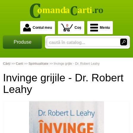
0
Contul meu
Coș
Meniu
Produse
Cărţi
>>
Carti
>>
Spiritualitate
>>
Invinge grijile - Dr. Robert Leahy
Invinge grijile - Dr. Robert
Leahy