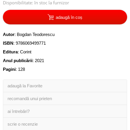
Disponibilitate:
în stoc la furnizor
adaugă în coș
Autor
:
Bogdan Teodorescu
ISBN
:
9786069499771
Editura
:
Corint
Anul publicării
:
2021
Pagini
:
128
adaugă la Favorite
recomandă unui prieten
ai întrebări?
scrie o recenzie