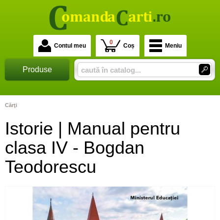
0
Contul meu
Coș
Meniu
Produse
Cărţi
Istorie | Manual pentru
clasa IV - Bogdan
Teodorescu