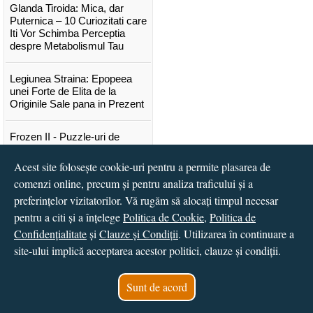
Glanda Tiroida: Mica, dar
Puternica – 10 Curiozitati care
Iti Vor Schimba Perceptia
despre Metabolismul Tau
Legiunea Straina: Epopeea
unei Forte de Elita de la
Originile Sale pana in Prezent
Frozen II - Puzzle-uri de
poveste
Acest site folosește cookie-uri pentru a permite plasarea de
Lansare "Portocalele verzi" de
comenzi online, precum și pentru analiza traficului și a
Vitali Cipileaga
preferințelor vizitatorilor. Vă rugăm să alocați timpul necesar
pentru a citi și a înțelege
Politica de Cookie
,
Politica de
...toate știrile
Confidențialitate
și
Clauze și Condiții
. Utilizarea în continuare a
site-ului implică acceptarea acestor politici, clauze și condiții.
© 2016 - 2026
S.C. CCN Books SRL
Magazin online
creat de
Vital Soft
Sunt de acord
Created in 0.0277 sec