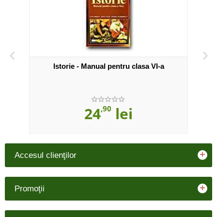
‹
›
Istorie - Manual pentru clasa VI-a
Istor
24
,90
lei
+
Accesul clienţilor
+
Promoţii