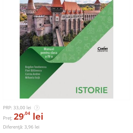
PRP:
33,00 lei
?
29
,04
lei
Preț:
Diferență: 3,96 lei