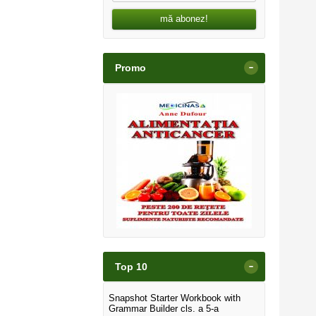
mă abonez!
-
Promo
-
Top 10
Snapshot Starter Workbook with
Grammar Builder cls. a 5-a