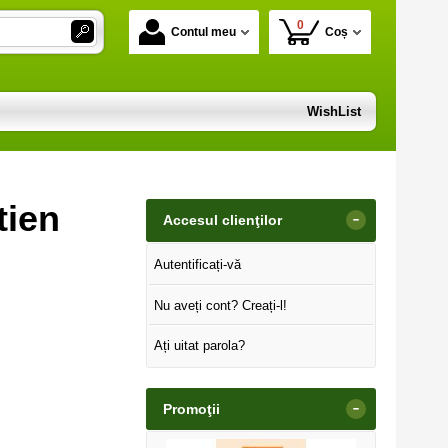
0
Contul meu
Coș
WishList
tien
-
Accesul clienţilor
Autentificați-vă
Nu aveți cont? Creați-l!
Ați uitat parola?
-
Promoţii