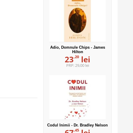
Adio, Domnule Chips - James
Hilton
,20
23
lei
PRP:
29,00 lei
Codul Inimii - Dr. Bradley Nelson
,45
67
lei