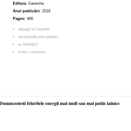
Editura
:
Ganesha
Anul publicării
:
2018
Pagini
:
400
adaugă la Favorite
recomandă unui prieten
ai întrebări?
scrie o recenzie
Dumnezeiesti feluritele energii mai mult sau mai putin tainice