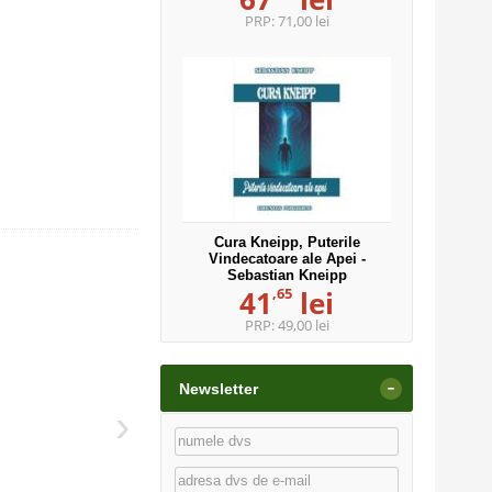
PRP:
71,00 lei
Cura Kneipp, Puterile
Vindecatoare ale Apei -
Sebastian Kneipp
,65
41
lei
PRP:
49,00 lei
-
Newsletter
›