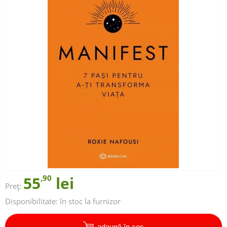
55
,90
lei
Preț:
Disponibilitate:
în stoc la furnizor
adaugă în coș