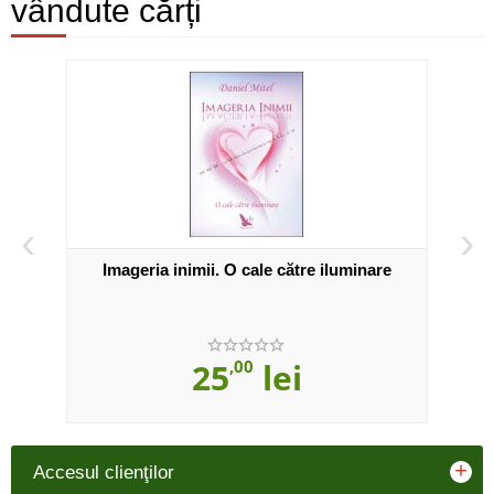
vândute cărți
‹
›
Imageria inimii. O cale către iluminare
25
,00
lei
+
Accesul clienţilor