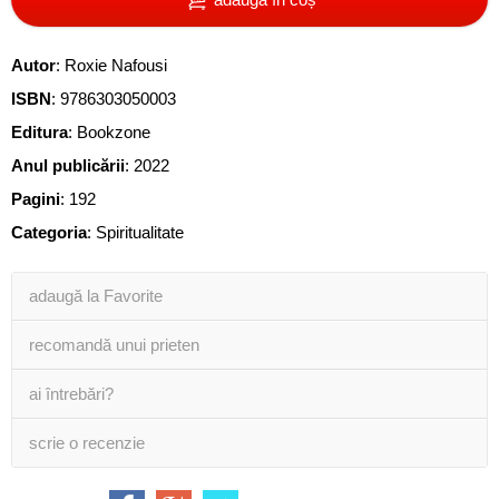
Autor
:
Roxie Nafousi
ISBN
:
9786303050003
Editura
:
Bookzone
Anul publicării
:
2022
Pagini
:
192
Categoria
:
Spiritualitate
adaugă la Favorite
recomandă unui prieten
ai întrebări?
scrie o recenzie