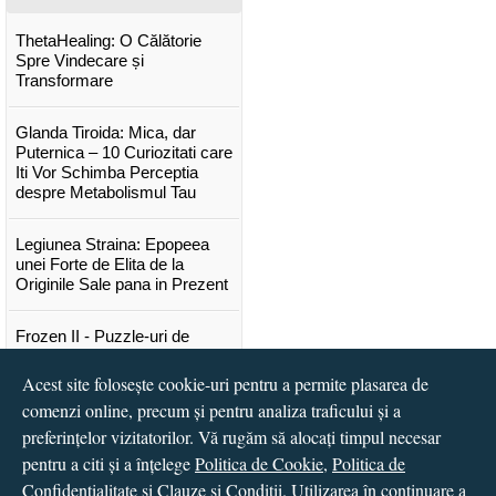
ThetaHealing: O Călătorie
Spre Vindecare și
Transformare
Glanda Tiroida: Mica, dar
Puternica – 10 Curiozitati care
Iti Vor Schimba Perceptia
despre Metabolismul Tau
Legiunea Straina: Epopeea
unei Forte de Elita de la
Originile Sale pana in Prezent
Frozen II - Puzzle-uri de
poveste
Acest site folosește cookie-uri pentru a permite plasarea de
Lansare "Portocalele verzi" de
comenzi online, precum și pentru analiza traficului și a
Vitali Cipileaga
preferințelor vizitatorilor. Vă rugăm să alocați timpul necesar
pentru a citi și a înțelege
Politica de Cookie
,
Politica de
...toate știrile
Confidențialitate
și
Clauze și Condiții
. Utilizarea în continuare a