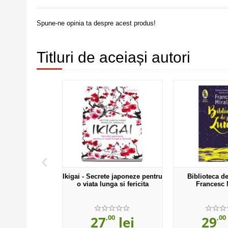
Spune-ne opinia ta despre acest produs!
Titluri de aceiași autori
‹
Ikigai - Secrete japoneze pentru
Biblioteca d
o viata lunga si fericita
Francesc 
,00
,00
27
lei
29