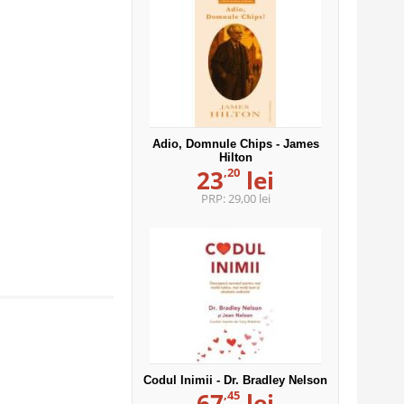
Adio, Domnule Chips - James
Hilton
,20
23
lei
PRP:
29,00 lei
Codul Inimii - Dr. Bradley Nelson
,45
67
lei