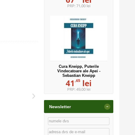
PRP:
71,00 lei
Cura Kneipp, Puterile
Vindecatoare ale Apei -
Sebastian Kneipp
,65
41
lei
PRP:
49,00 lei
›
-
Newsletter