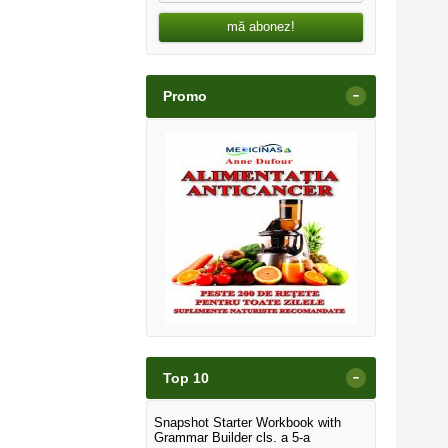
mă abonez!
-
Promo
-
Top 10
Snapshot Starter Workbook with
Grammar Builder cls. a 5-a