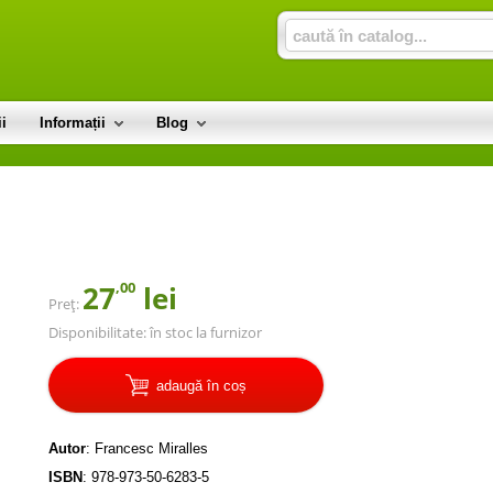
i
Informații
Blog
,00
27
lei
Preț:
Disponibilitate:
în stoc la furnizor
adaugă în coș
Autor
:
Francesc Miralles
ISBN
:
978-973-50-6283-5