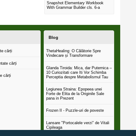
Snapshot Elementary Workbook
With Grammar Builder cls. 6-a
Blog
e cărți
ThetaHealing: O Călătorie Spre
Vindecare și Transformare
tate cărți
Glanda Tiroida: Mica, dar Puternica –
10 Curiozitati care Iti Vor Schimba
e cărți
Perceptia despre Metabolismul Tau
Legiunea Straina: Epopeea unei
Forte de Elita de la Originile Sale
pana in Prezent
Frozen II - Puzzle-uri de poveste
Lansare "Portocalele verzi" de Vitali
Cipileaga