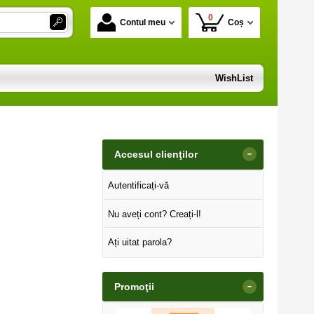
0
Contul meu
Coș
WishList
-
Accesul clienţilor
Autentificați-vă
Nu aveți cont? Creați-l!
Ați uitat parola?
-
Promoţii