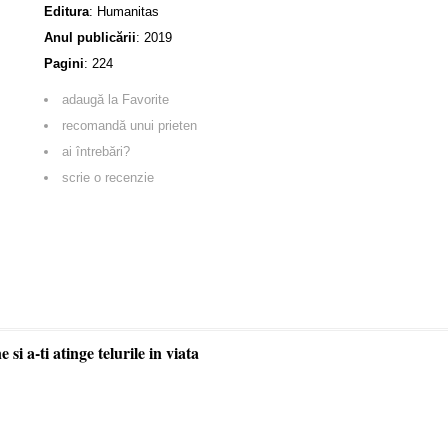
Editura
:
Humanitas
Anul publicării
:
2019
Pagini
:
224
adaugă la Favorite
recomandă unui prieten
ai întrebări?
scrie o recenzie
i a-ti atinge telurile in viata