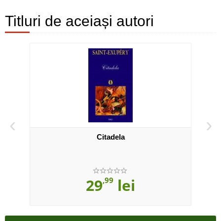
Titluri de aceiași autori
‹
›
Citadela
Cur
29
,99
lei