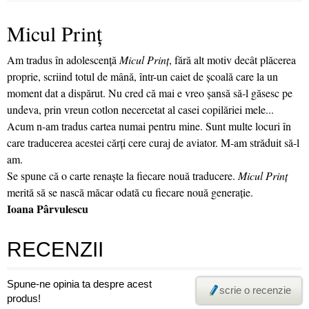
Micul Prinț
Am tradus în adolescenţă
Micul Prinţ
, fără alt motiv decât plăcerea
proprie, scriind totul de mână, într-un caiet de şcoală care la un
moment dat a dispărut. Nu cred că mai e vreo şansă să-l găsesc pe
undeva, prin vreun cotlon necercetat al casei copilăriei mele...
Acum n-am tradus cartea numai pentru mine. Sunt multe locuri în
care traducerea acestei cărţi cere curaj de aviator. M-am străduit să-l
am.
Se spune că o carte renaşte la fiecare nouă traducere.
Micul Prinţ
merită să se nască măcar odată cu fiecare nouă generaţie.
Ioana Pârvulescu
RECENZII
Spune-ne opinia ta despre acest
scrie o recenzie
produs!