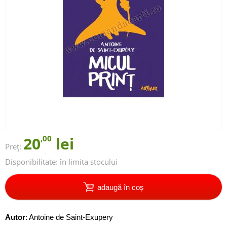
20
,00
lei
Preț:
Disponibilitate:
în limita stocului
adaugă în coș
Autor
:
Antoine de Saint-Exupery