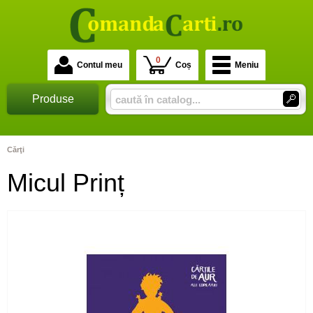
0
Contul meu
Coș
Meniu
Produse
Cărţi
Micul Prinț