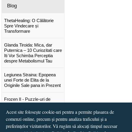
Blog
ThetaHealing: O Călătorie
Spre Vindecare și
Transformare
Glanda Tiroida: Mica, dar
Puternica – 10 Curiozitati care
Iti Vor Schimba Perceptia
despre Metabolismul Tau
Legiunea Straina: Epopeea
unei Forte de Elita de la
Originile Sale pana in Prezent
Frozen II - Puzzle-uri de
poveste
Acest site folosește cookie-uri pentru a permite plasarea de
Lansare "Portocalele verzi" de
comenzi online, precum și pentru analiza traficului și a
Vitali Cipileaga
preferințelor vizitatorilor. Vă rugăm să alocați timpul necesar