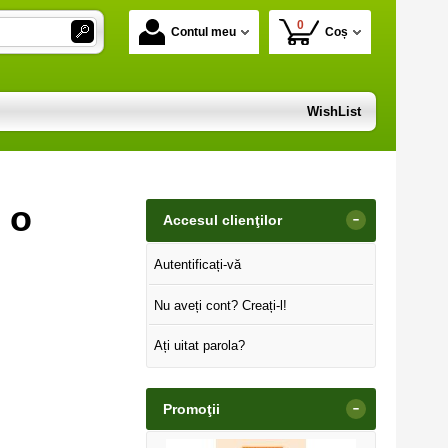
0
Contul meu
Coș
WishList
 o
-
Accesul clienţilor
Autentificați-vă
Nu aveți cont? Creați-l!
Ați uitat parola?
-
Promoţii