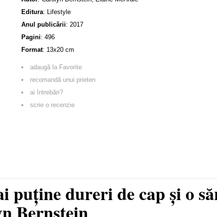
Editura
:
Lifestyle
Anul publicării
:
2017
Pagini
:
496
Format
: 13x20 cm
adaugă la Favorite
recomandă unui prieten
ai întrebări?
scrie o recenzie
 puține dureri de cap și o să
yn Bernstein