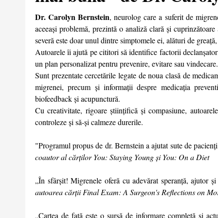
Dr. Carolyn Bernstein
, neurolog care a suferit de migre
aceeași problemă, prezintă o analiză clară și cuprinzătoare
severă este doar unul dintre simptomele ei, alături de greață,
Autoarele îi ajută pe cititori să identifice factorii declanșat
un plan personalizat pentru prevenire, evitare sau vindecare.
Sunt prezentate cercetările legate de noua clasă de medicam
migrenei, precum și informații despre medicația preventi
biofeedback și acupunctură.
Cu creativitate, rigoare științifică și compasiune, autoare
controleze și să-și calmeze durerile.
"Programul propus de dr. Bernstein a ajutat sute de pacienți s
coautor al cărților You: Staying Young și You: On a Diet
„În sfârșit! Migrenele oferă cu adevărat speranță, ajutor ș
autoarea cărții Final Exam: A Surgeon's Reflections on Mor
„Cartea de față este o sursă de informare completă și actu