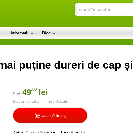
i
Informații
Blog
mai puține dureri de cap și
,00
49
lei
Preț:
Disponibilitate:
în limita stocului
adaugă în coș
Autor
:
Carolyn Bernstein
,
Elaine McArdle