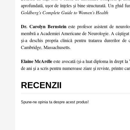
aprofundată, ușor de înțeles și bine structurată. Un ghid f
Goldberg's Complete Guide to Women's Health
Dr. Carolyn Bernstein
este profesor asistent de neurol
membră a Academiei Americane de Neurologie. A câștigat mai 
și-a deschis propria clinică pentru tratarea durerilor 
Cambridge, Massachusetts.
Elaine McArdle
este avocată (și-a luat diploma în drept la
de ani și a scris pentru numeroase ziare și reviste, printre 
RECENZII
Spune-ne opinia ta despre acest produs!