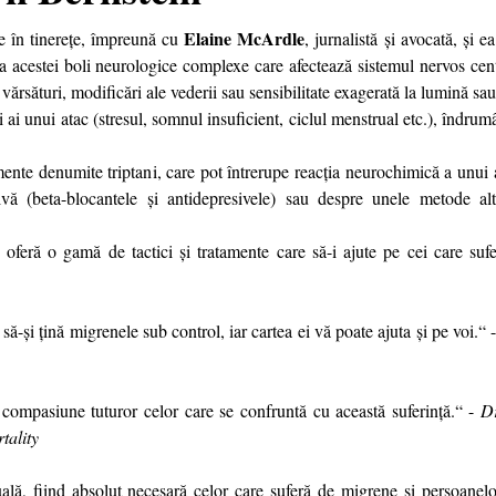
Elaine McArdle
ne în tinerețe, împreună cu
, jurnalistă și avocată, și 
 a acestei boli neurologice complexe care afectează sistemul nervos cen
 vărsături, modificări ale vederii sau sensibilitate exagerată la lumină sa
ori ai unui atac (stresul, somnul insuficient, ciclul menstrual etc.), îndru
ente denumite triptani, care pot întrerupe reacția neurochimică a unui 
vă (beta-blocantele și antidepresivele) sau despre unele metode alt
le oferă o gamă de tactici și tratamente care să-i ajute pe cei care su
ă-și țină migrenele sub control, iar cartea ei vă poate ajuta și pe voi.“ 
i compasiune tuturor celor care se confruntă cu această suferință.“ -
D
tality
ală, fiind absolut necesară celor care suferă de migrene și persoanelor