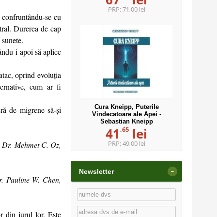
PRP:
71,00 lei
ea confruntându-se cu
tral. Durerea de cap
u sunete.
mându-i apoi să aplice
atac, oprind evoluția
ernative, cum ar fi
Cura Kneipp, Puterile
feră de migrene să-și
Vindecatoare ale Apei -
Sebastian Kneipp
,65
41
lei
PRP:
49,00 lei
-
Dr. Mehmet C. Oz,
-
Newsletter
r. Pauline W. Chen,
 din jurul lor. Este