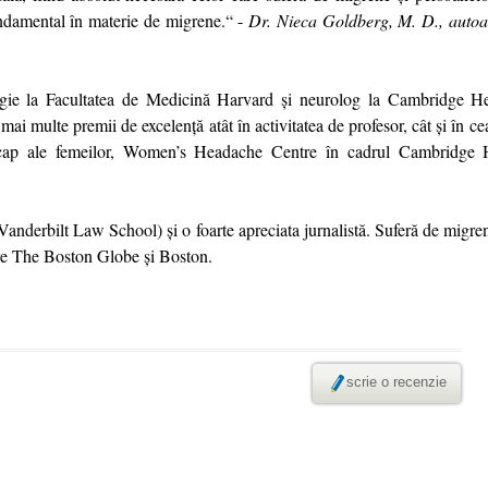
undamental în materie de migrene.“ -
Dr. Nieca Goldberg, M. D., autoar
ogie la Facultatea de Medicină Harvard și neurolog la Cambridge Hea
multe premii de excelență atât în activitatea de profesor, cât și în ce
de cap ale femeilor, Women’s Headache Centre în cadrul Cambridge 
 Vanderbilt Law School) și o foarte apreciata jurnalistă. Suferă de migr
care The Boston Globe și Boston.
scrie o recenzie