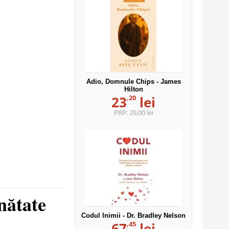
Adio, Domnule Chips - James
Hilton
,20
23
lei
PRP:
29,00 lei
nătate
Codul Inimii - Dr. Bradley Nelson
,45
67
lei