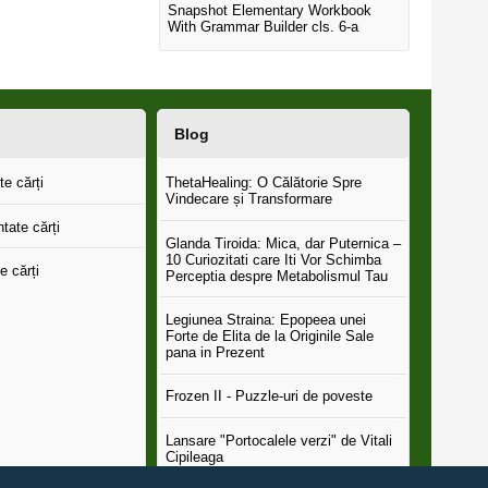
Snapshot Elementary Workbook
With Grammar Builder cls. 6-a
Blog
e cărți
ThetaHealing: O Călătorie Spre
Vindecare și Transformare
tate cărți
Glanda Tiroida: Mica, dar Puternica –
10 Curiozitati care Iti Vor Schimba
e cărți
Perceptia despre Metabolismul Tau
Legiunea Straina: Epopeea unei
Forte de Elita de la Originile Sale
pana in Prezent
Frozen II - Puzzle-uri de poveste
Lansare "Portocalele verzi" de Vitali
Cipileaga