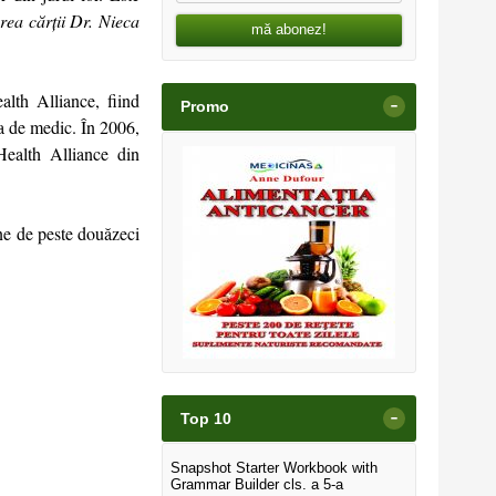
ea cărții Dr. Nieca
mă abonez!
lth Alliance, fiind
-
Promo
a de medic. În 2006,
Health Alliance din
ene de peste douăzeci
-
Top 10
Snapshot Starter Workbook with
Grammar Builder cls. a 5-a