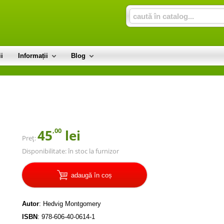
i
Informații
Blog
,00
45
lei
Preț:
Disponibilitate:
în stoc la furnizor
adaugă în coș
Autor
:
Hedvig Montgomery
ISBN
:
978-606-40-0614-1