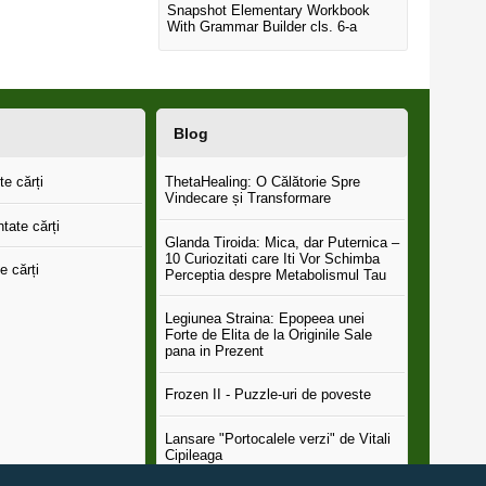
Snapshot Elementary Workbook
With Grammar Builder cls. 6-a
Blog
e cărți
ThetaHealing: O Călătorie Spre
Vindecare și Transformare
tate cărți
Glanda Tiroida: Mica, dar Puternica –
10 Curiozitati care Iti Vor Schimba
e cărți
Perceptia despre Metabolismul Tau
Legiunea Straina: Epopeea unei
Forte de Elita de la Originile Sale
pana in Prezent
Frozen II - Puzzle-uri de poveste
Lansare "Portocalele verzi" de Vitali
Cipileaga