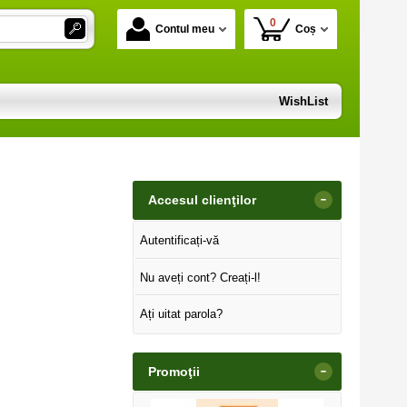
0
Contul meu
Coș
WishList
-
Accesul clienţilor
Autentificați-vă
Nu aveți cont? Creați-l!
Ați uitat parola?
-
Promoţii