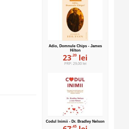
Adio, Domnule Chips - James
Hilton
,20
23
lei
PRP:
29,00 lei
Codul Inimii - Dr. Bradley Nelson
,45
67
lei