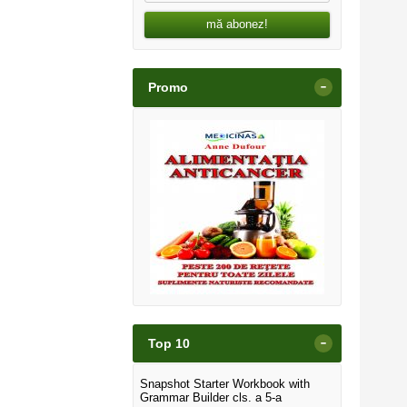
mă abonez!
-
Promo
-
Top 10
Snapshot Starter Workbook with
Grammar Builder cls. a 5-a