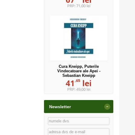
PRP:
71,00 lei
Cura Kneipp, Puterile
Vindecatoare ale Apei -
Sebastian Kneipp
,65
41
lei
PRP:
49,00 lei
-
Newsletter