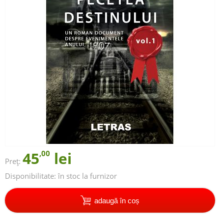
45
,00
lei
Preț:
Disponibilitate:
în stoc la furnizor
adaugă în coș