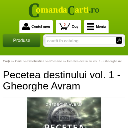
0
Contul meu
Coș
Meniu
Produse
Cărţi
>>
Carti
>>
Beletristica
>>
Romane
>>
Pecetea destinului vol. 1 - Gheorghe Avram
Pecetea destinului vol. 1 -
Gheorghe Avram