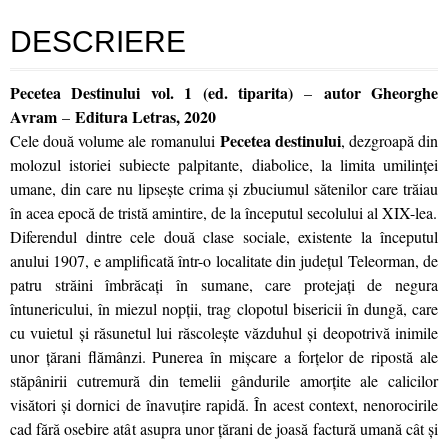
DESCRIERE
Pecetea Destinului vol. 1 (ed. tiparita)
autor Gheorghe
–
Avram
Editura Letras, 2020
–
Pecetea destinului
Cele două volume ale romanului
, dezgroapă din
molozul istoriei subiecte palpitante, diabolice, la limita umilinţei
umane, din care nu lipseşte crima şi zbuciumul sătenilor care trăiau
în acea epocă de tristă amintire, de la începutul secolului al XIX-lea.
Diferendul dintre cele două clase sociale, existente la începutul
anului 1907, e amplificată într-o localitate din judeţul Teleorman, de
patru străini îmbrăcaţi în sumane, care protejaţi de negura
întunericului, în miezul nopţii, trag clopotul bisericii în dungă, care
cu vuietul şi răsunetul lui răscoleşte văzduhul şi deopotrivă inimile
unor ţărani flămânzi. Punerea în mişcare a forţelor de ripostă ale
stăpânirii cutremură din temelii gândurile amorţite ale calicilor
visători şi dornici de înavuţire rapidă. În acest context, nenorocirile
cad fără osebire atât asupra unor ţărani de joasă factură umană cât şi