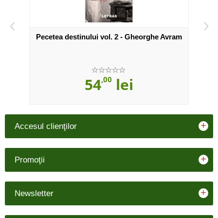
‹
›
Pecetea destinului vol. 2 - Gheorghe Avram
54
,00
lei
+
Accesul clienţilor
+
Promoţii
+
Newsletter