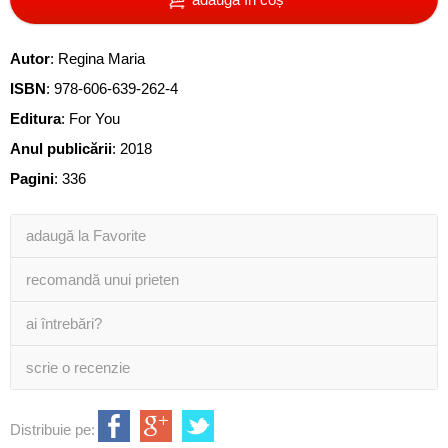
Autor
:
Regina Maria
ISBN
:
978-606-639-262-4
Editura
:
For You
Anul publicării
:
2018
Pagini
:
336
adaugă la Favorite
recomandă unui prieten
ai întrebări?
scrie o recenzie
Distribuie pe: