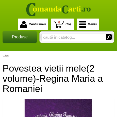
0
Contul meu
Coș
Meniu
Produse
Cărţi
Povestea vietii mele(2
volume)-Regina Maria a
Romaniei