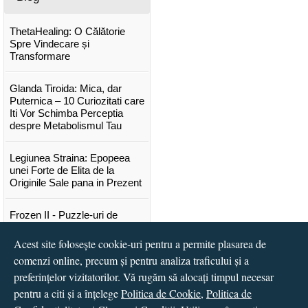
ThetaHealing: O Călătorie
Spre Vindecare și
Transformare
Glanda Tiroida: Mica, dar
Puternica – 10 Curiozitati care
Iti Vor Schimba Perceptia
despre Metabolismul Tau
Legiunea Straina: Epopeea
unei Forte de Elita de la
Originile Sale pana in Prezent
Frozen II - Puzzle-uri de
poveste
Acest site folosește cookie-uri pentru a permite plasarea de
comenzi online, precum și pentru analiza traficului și a
Lansare "Portocalele verzi" de
Vitali Cipileaga
preferințelor vizitatorilor. Vă rugăm să alocați timpul necesar
pentru a citi și a înțelege
Politica de Cookie
,
Politica de
...toate știrile