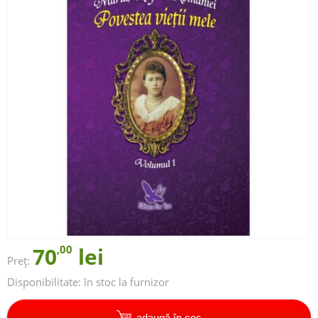
70
,00
lei
Preț:
Disponibilitate:
în stoc la furnizor
adaugă în coș