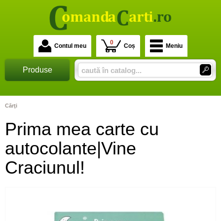
0
Contul meu
Coș
Meniu
Produse
Cărţi
Prima mea carte cu
autocolante|Vine
Craciunul!