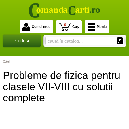
0
Contul meu
Coș
Meniu
Produse
Cărţi
Probleme de fizica pentru
clasele VII-VIII cu solutii
complete