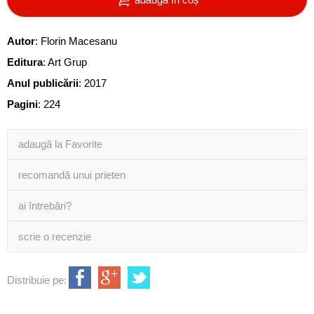
Autor
:
Florin Macesanu
Editura
:
Art Grup
Anul publicării
:
2017
Pagini
:
224
adaugă la Favorite
recomandă unui prieten
ai întrebări?
scrie o recenzie
Distribuie pe: