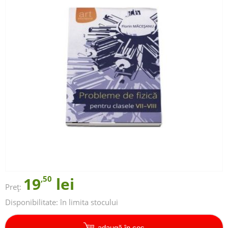
19
,50
lei
Preț:
Disponibilitate:
în limita stocului
adaugă în coș