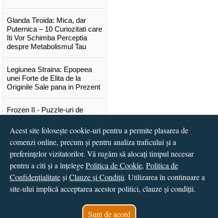
Glanda Tiroida: Mica, dar
Puternica – 10 Curiozitati care
Iti Vor Schimba Perceptia
despre Metabolismul Tau
Legiunea Straina: Epopeea
unei Forte de Elita de la
Originile Sale pana in Prezent
Frozen II - Puzzle-uri de
poveste
Acest site folosește cookie-uri pentru a permite plasarea de
comenzi online, precum și pentru analiza traficului și a
Lansare "Portocalele verzi" de
Vitali Cipileaga
preferințelor vizitatorilor. Vă rugăm să alocați timpul necesar
pentru a citi și a înțelege
Politica de Cookie
,
Politica de
...toate știrile
Confidențialitate
și
Clauze și Condiții
. Utilizarea în continuare a
site-ului implică acceptarea acestor politici, clauze și condiții.
© 2016 - 2026
S.C. CCN Books SRL
Magazin online
creat de
Vital Soft
Sunt de acord