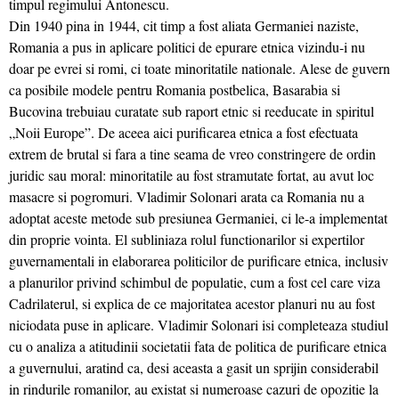
timpul regimului Antonescu.
Din 1940 pina in 1944, cit timp a fost aliata Germaniei naziste,
Romania a pus in aplicare politici de epurare etnica vizindu-i nu
doar pe evrei si romi, ci toate minoritatile nationale. Alese de guvern
ca posibile modele pentru Romania postbelica, Basarabia si
Bucovina trebuiau curatate sub raport etnic si reeducate in spiritul
„Noii Europe”. De aceea aici purificarea etnica a fost efectuata
extrem de brutal si fara a tine seama de vreo constringere de ordin
juridic sau moral: minoritatile au fost stramutate fortat, au avut loc
masacre si pogromuri. Vladimir Solonari arata ca Romania nu a
adoptat aceste metode sub presiunea Germaniei, ci le-a implementat
din proprie vointa. El subliniaza rolul functionarilor si expertilor
guvernamentali in elaborarea politicilor de purificare etnica, inclusiv
a planurilor privind schimbul de populatie, cum a fost cel care viza
Cadrilaterul, si explica de ce majoritatea acestor planuri nu au fost
niciodata puse in aplicare. Vladimir Solonari isi completeaza studiul
cu o analiza a atitudinii societatii fata de politica de purificare etnica
a guvernului, aratind ca, desi aceasta a gasit un sprijin considerabil
in rindurile romanilor, au existat si numeroase cazuri de opozitie la