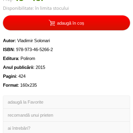
Disponibilitate:
în limita stocului
adaugă în coș
Autor
:
Vladimir Solonari
ISBN
:
978-973-46-5266-2
Editura
:
Polirom
Anul publicării
:
2015
Pagini
:
424
Format
: 160x235
adaugă la Favorite
recomandă unui prieten
ai întrebări?