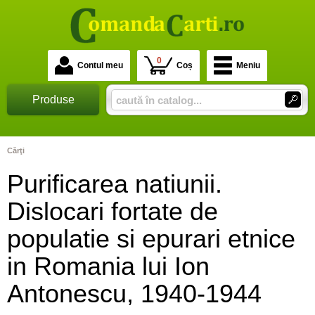
0
Contul meu
Coș
Meniu
Produse
Cărţi
Purificarea natiunii.
Dislocari fortate de
populatie si epurari etnice
in Romania lui Ion
Antonescu, 1940-1944