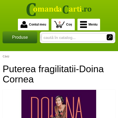
0
Contul meu
Coș
Meniu
Produse
Cărţi
Puterea fragilitatii-Doina
Cornea