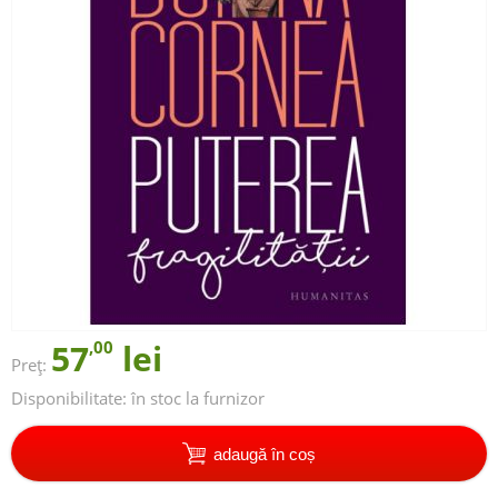
57
,00
lei
Preț:
Disponibilitate:
în stoc la furnizor
adaugă în coș